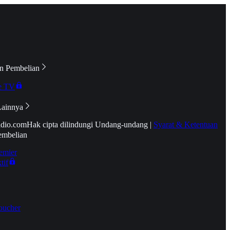
n Pembelian
e TV
Lainnya
idio.com
Hak cipta dilindungi Undang-undang
|
Syarat & Ketentuan
embelian
emier
tif
oucher