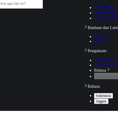
Daftarku
Mengikuti
Riwayat Tont
Bantuan dan Lain
Bantuan
Blog
Pengaturan
Pengaturan A
Pemeriksaan J
Bahasa
Keluar Semua
Bahasa
Indonesia
Inggris