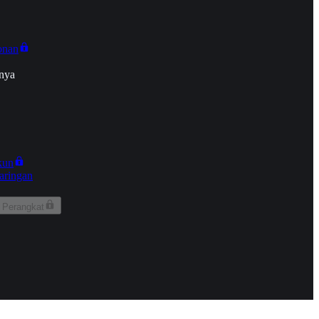
onan
nya
kun
aringan
 Perangkat