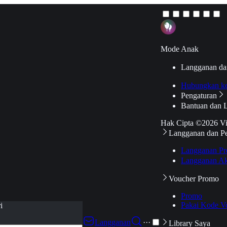
Mode Anak
Langganan da
Hubungkan k
Pengaturan
Bantuan dan 
Hak Cipta ©2026 V
Langganan dan P
Langganan Pr
Langganan Ak
Voucher Promo
Promo
Pakai Kode V
i
Langganan
···
Library Saya