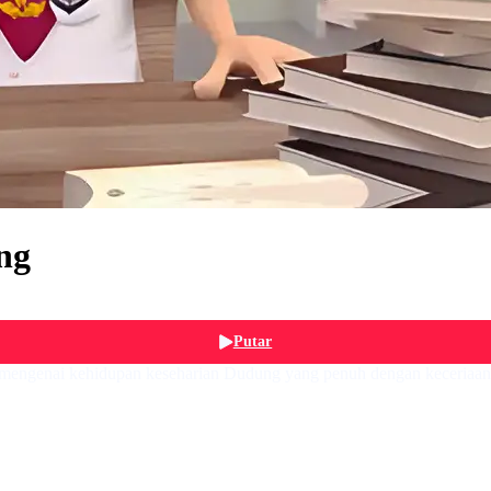
ng
Putar
 mengenai kehidupan keseharian Dudung yang penuh dengan keceriaan