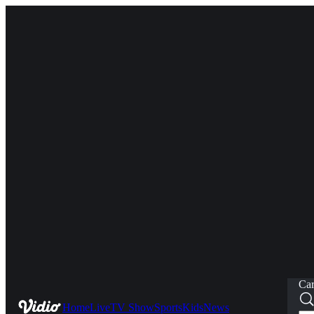
Car
Home
Live
TV Show
Sports
Kids
News