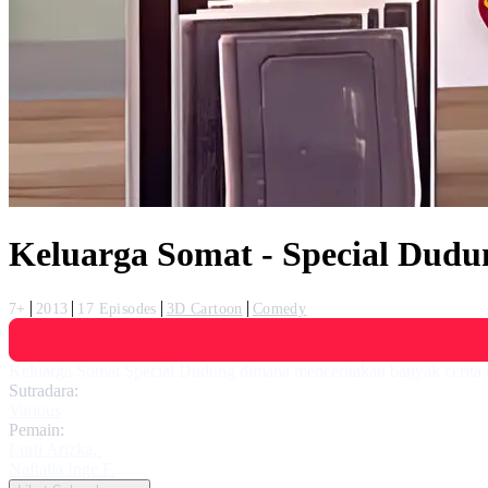
Keluarga Somat - Special Dudu
7+
2013
17 Episodes
3D Cartoon
Comedy
Keluarga Somat Special Dudung dimana menceritakan banyak cerita
Sutradara:
Various
Pemain:
Lutfi Arizka
,
Naftalia Inge F.