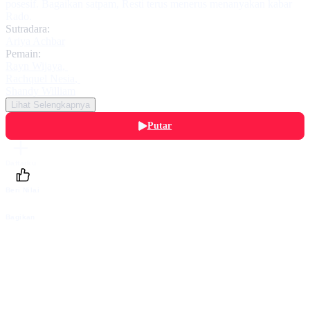
posesif. Bagaikan satpam, Resti terus menerus menanyakan kabar
Rado.
Sutradara:
Ariya Achbar
Pemain:
Rayn Wijaya
,
Rachquel Nesia
,
Shandy William
Lihat Selengkapnya
Putar
Daftarku
Beri Nilai
Bagikan