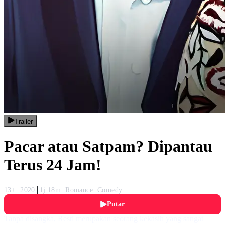
Trailer
Pacar atau Satpam? Dipantau
Terus 24 Jam!
13+
2020
1j 18m
Romance
Comedy
Putar
Tanpa disangka, Resti merupakan seorang kekasih yang sangat