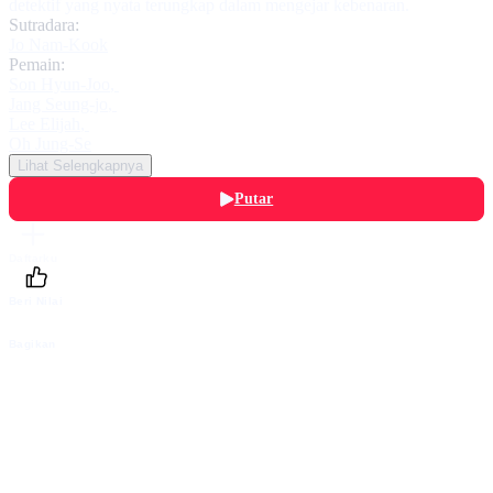
detektif yang nyata terungkap dalam mengejar kebenaran.
Sutradara:
Jo Nam-Kook
Pemain:
Son Hyun-Joo
,
Jang Seung-jo
,
Lee Elijah
,
Oh Jung-Se
Lihat Selengkapnya
Putar
Daftarku
Beri Nilai
Bagikan