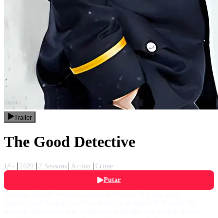
Trailer
The Good Detective
18+
2020
2 Seasons
Action
Crime
Putar
Seorang detektif veteran perampok berusia 18 tahun yang
dipersenjatai dengan kesetiaan bertemu dengan Oh Ji-hyuk Oh,
seorang detektif elit dari polisi berhati dingin, dan sebuah drama