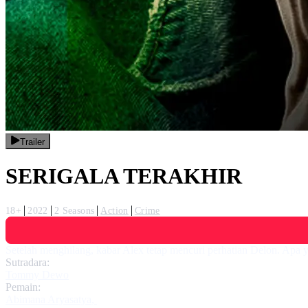
Trailer
SERIGALA TERAKHIR
18+
2022
2 Seasons
Action
Crime
Setelah menghilang, kabar Alex tetap mencuri perhatian Delon. Apa y
Sutradara:
Tommy Dewo
Pemain:
Abimana Aryasatya
,