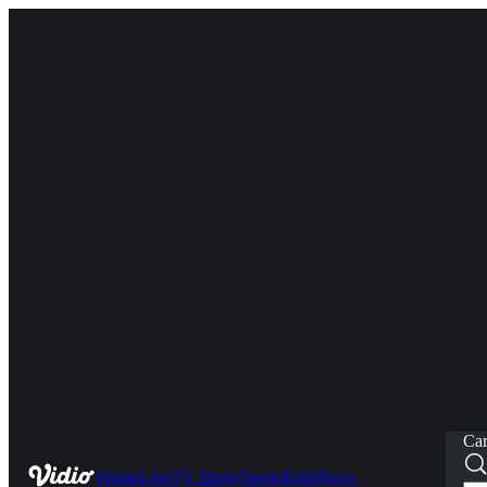
Car
Home
Live
TV Show
Sports
Kids
News