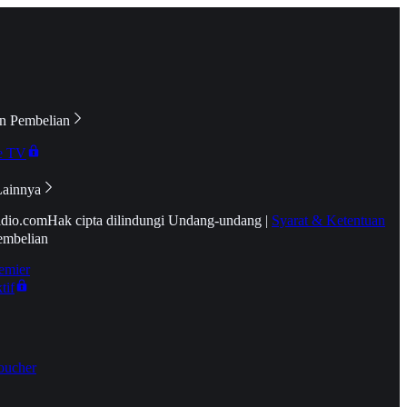
n Pembelian
e TV
Lainnya
idio.com
Hak cipta dilindungi Undang-undang
|
Syarat & Ketentuan
embelian
emier
tif
oucher