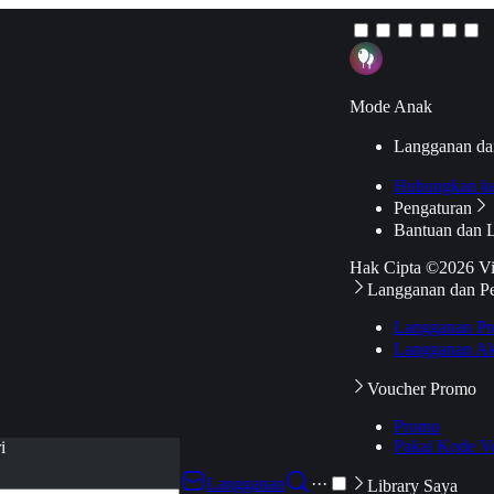
Mode Anak
Langganan da
Hubungkan k
Pengaturan
Bantuan dan 
Hak Cipta ©2026 V
Langganan dan P
Langganan Pr
Langganan Ak
Voucher Promo
Promo
Pakai Kode V
i
Langganan
···
Library Saya