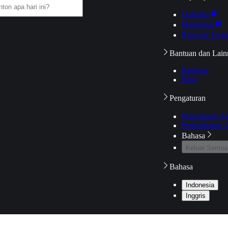
Daftarku
Mengikuti
Riwayat Tont
Bantuan dan Lain
Bantuan
Blog
Pengaturan
Pengaturan A
Pemeriksaan J
Bahasa
Keluar Semua
Bahasa
Indonesia
Inggris