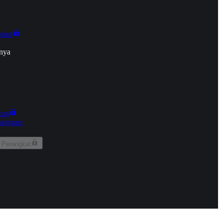
onan
nya
kun
aringan
 Perangkat