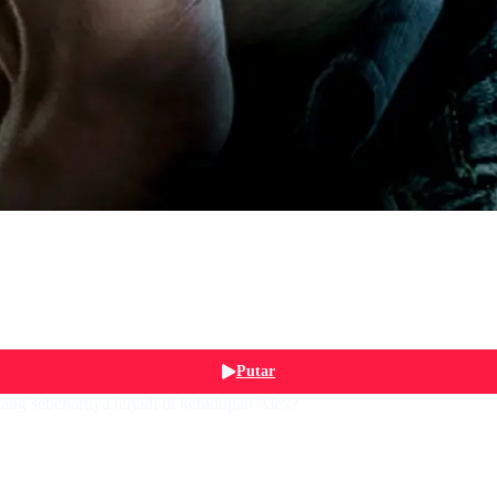
Putar
ang sebenarnya terjadi di kehidupan Alex?