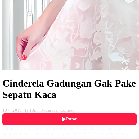
Cinderela Gadungan Gak Pake
Sepatu Kaca
13+
2019
1j 18m
Romance
Comedy
Putar
Cinderella dimana-mana pakai sepatu kaca, lah ini pakai sepatu
boot, hobi naik motor, tomboy pula. RAISYA BAWAZIER sih gak