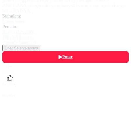
peduli yang penting happy. Beda hal nya dengan DIMAS
ANGGARA sebagai artis yang banyak fans nya tapi ngebet banget
sama RAISYA.
Sutradara:
Ninos Joned
Pemain:
Raisya Bawazier
,
Dimas Anggara
,
Antonio Blanco Jr
Lihat Selengkapnya
Putar
Daftarku
Beri Nilai
Bagikan