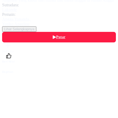
Angeline yang kabur dari rumah dan minta tinggal di rumah Angga
Sutradara:
Lakonde
Pemain:
Angga Yunanda
,
Yoriko Angeline
Lihat Selengkapnya
Putar
Daftarku
Beri Nilai
Bagikan