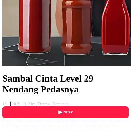
Sambal Cinta Level 29
Nendang Pedasnya
13+
2019
1j 20m
Drama
Romance
Putar
Angga Yunanda yang galau lantaran gagal tunangan menumpahkan
kekesalannya dengan jualan sambal. Eh malah diribetin Yoriko