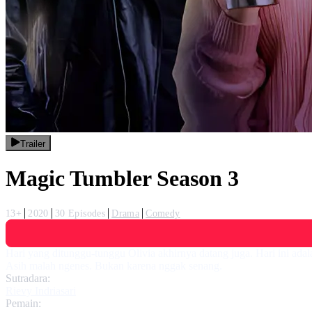
Trailer
Magic Tumbler Season 3
13+
2020
30 Episodes
Drama
Comedy
Hari yang ditunggu-tunggu Olivia akhirnya datang juga. Hari ini ada
Asih malah ngenes. Bukan karena nggak senang.
Sutradara:
Rievy Indriasari
Pemain: