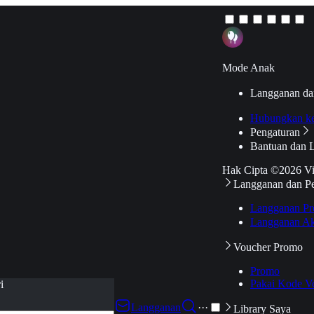
Mode Anak
Langganan da
Hubungkan k
Pengaturan
Bantuan dan 
Hak Cipta ©2026 V
Langganan dan P
Langganan Pr
Langganan Ak
Voucher Promo
Promo
Pakai Kode V
i
Langganan
···
Library Saya