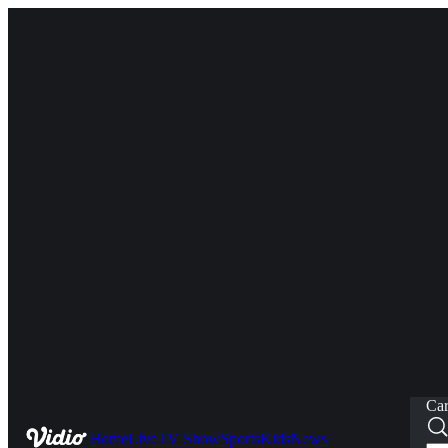
Car
Home
Live
TV Show
Sports
Kids
News