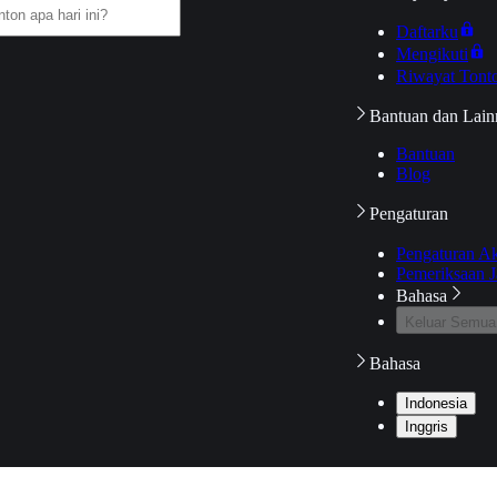
Daftarku
Mengikuti
Riwayat Tont
Bantuan dan Lain
Bantuan
Blog
Pengaturan
Pengaturan A
Pemeriksaan J
Bahasa
Keluar Semua
Bahasa
Indonesia
Inggris