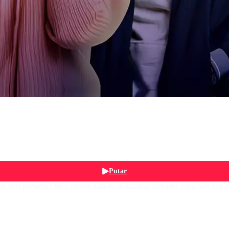
Putar
lah hari pertama Olive masuk kuliah, di kampus ternama yang jadi impi