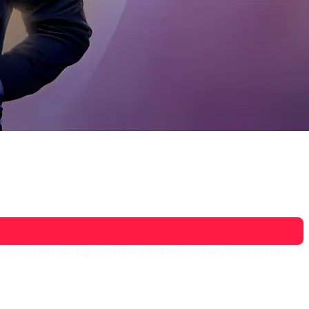
annya selama ini. Tapi pas Olive pamit sama Ibunya (Bu Asih), Bu