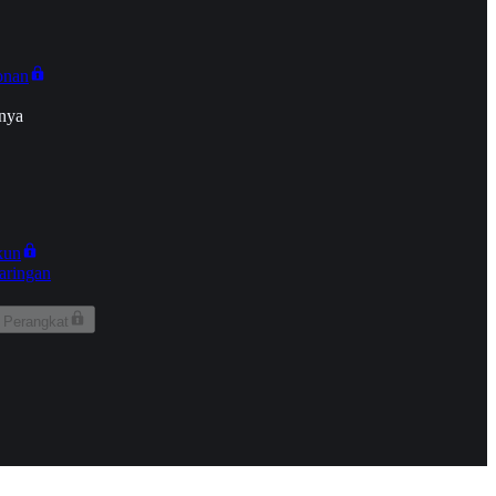
onan
nya
kun
aringan
 Perangkat