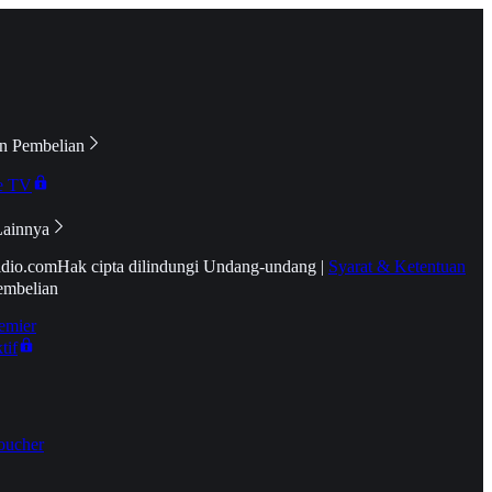
n Pembelian
e TV
Lainnya
idio.com
Hak cipta dilindungi Undang-undang
|
Syarat & Ketentuan
embelian
emier
tif
oucher