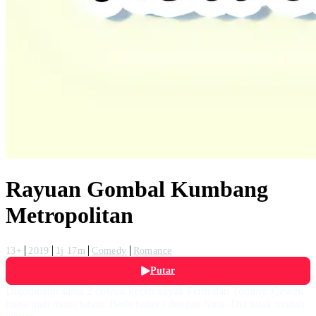
Rayuan Gombal Kumbang
Metropolitan
13+
2019
1j 17m
Comedy
Romance
Putar
Digombalin sama 2 cowok keceh kayak Ferdi dan Tommy. Cewek
biasa mah mana tahan. Beda halnya dengan Nina. Dia tidak mudah