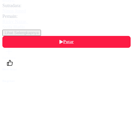
terayu.
Sutradara:
Ninos Joned
Pemain:
Rizky Nazar
,
Syifa Hadju
Lihat Selengkapnya
Putar
Daftarku
Beri Nilai
Bagikan