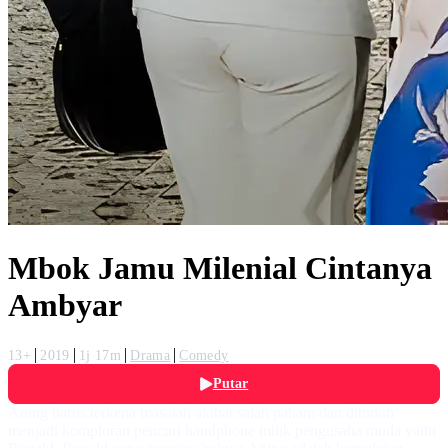
Mbok Jamu Milenial Cintanya
Ambyar
13+
2019
1j 17m
Drama
Comedy
Putar
Aning harus terkena masalah akibat salah paham dan dituduh
menjadi komploran pencuri handphone milik pengusaha muda yaitu