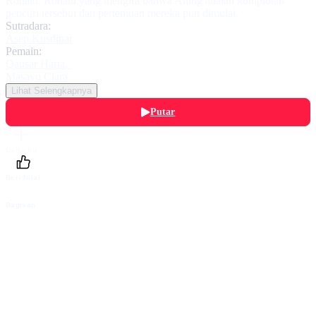
Ronald. Ronald yang mengira bahwa Aning adalah komplotan
pencuri tersebut dan pertemuan mereka pun dimulai.
Sutradara:
Asep Kusdinar
Pemain:
Qausar Harta
,
Masayu Clara
Lihat Selengkapnya
Putar
Daftarku
Beri Nilai
Bagikan