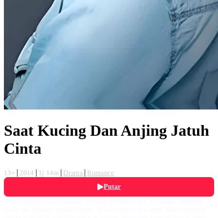
Saat Kucing Dan Anjing Jatuh
Cinta
13+
2014
1j 14m
Drama
Romance
Putar
Nova Angela (24) adalah seorang penulis FTV romantic comedy
yang tak pernah terlibat cinta. Ia tak pernah pacaran, dan cintanya