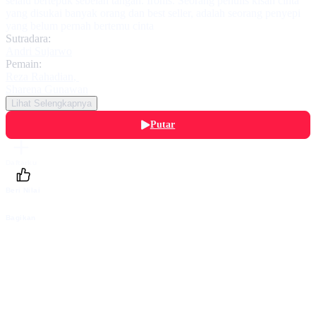
selalu bertepuk sebelah tangan. Ironis. Seorang penulis kisah cinta
yang disukai banyak orang dan best seller, adalah seorang penyepi
yang belum pernah bertemu cinta
Sutradara:
Andri Sujarwo
Pemain:
Reza Rahadian
,
Sharena Gunawan
Lihat Selengkapnya
Putar
Daftarku
Beri Nilai
Bagikan