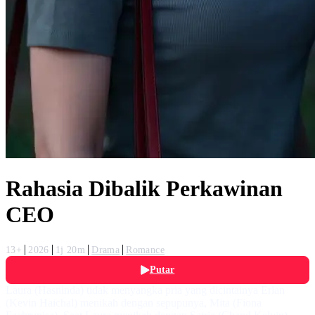
Rahasia Dibalik Perkawinan
CEO
13+
2026
1j 20m
Drama
Romance
Putar
Laura (Hasninda) tidak menyangka pria yang dicintainya Erlan
(Kevin Haichal) menikah dengan sepupunya, Mita (Fiona