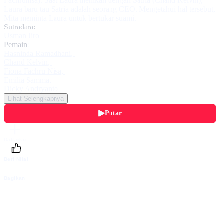
Fachrunisa). Saat Laura menikah dengan Satria (Chand Kelvin),
Laura baru tau Satria adalah seorang CEO. Mengetahui hal tersebut,
Mita meminta Laura untuk bertukar suami.
Sutradara:
Usman Jiro
Pemain:
Hasninda Ramadhani
,
Chand Kelvin
,
Fiona Fachru Nisa
,
Emilia Samma
,
Dicky Andryanto
Lihat Selengkapnya
Putar
Daftarku
Beri Nilai
Bagikan