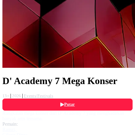
D' Academy 7 Mega Konser
13+
2026
Events/Festivals
Putar
Rangkaian mega konser dari D' Academy 7 yang menghadirkan
banyak artis ternama.
Pemain:
Ramzi
,
Gilang Dirga
,