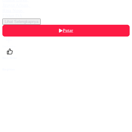
Jirayut Afisan
,
Rina Nose
,
Fildan DA
Lihat Selengkapnya
Putar
Daftarku
Beri Nilai
Bagikan