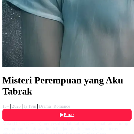
Misteri Perempuan yang Aku
Tabrak
13+
2026
1j 19m
Drama
Romance
Putar
Mita (Disha Devina) menyesal sudah kabur saat menabrak seorang
perempuan. Sejak saat itu, Mita jadi tidak tenang karena terus