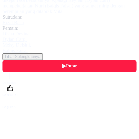
dikejar rasa bersalahnya. Apalagi Reyhan (Dylan Carr)
mempekerjakan Nuri (Balqis Faisal) yang sangat mirip dengan
perempuan yang ditabrak Mita.
Sutradara:
Rizal Basri
Pemain:
Disha Devina
,
Dylan Carr
,
Melsy Delsini
,
Balqis Faisal
Lihat Selengkapnya
Putar
Daftarku
Beri Nilai
Bagikan