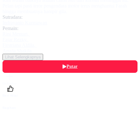
Rini teman baiknya adalah calon istri dari korban meninggal itu.
Pelan tapi pasti teror pengendara motor terus menghantui Farah
hingga membuatnya hampir gila.
Sutradara:
Indrayanto Kurniawan
Pemain:
Rini Mentari
,
Fajar Rezky
,
Firstriana Aldila
,
Arsyla Shakila
Lihat Selengkapnya
Putar
Daftarku
Beri Nilai
Bagikan