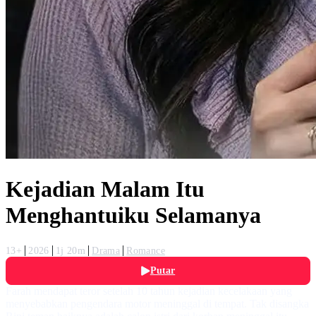
Kejadian Malam Itu
Menghantuiku Selamanya
13+
2026
1j 20m
Drama
Romance
Putar
Farah mendapat teror setelah 10 tahun kejadian kecelakaan yang
menyebabkan pengendara motor meninggal di tempat. Tak disangka