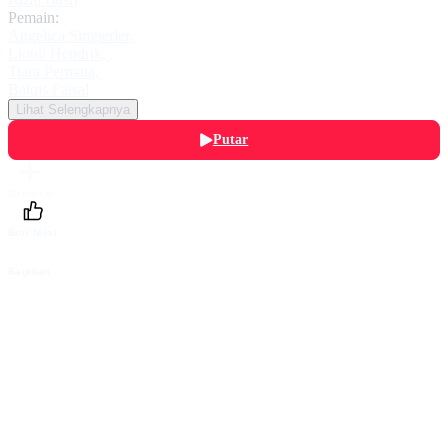
Pemain:
Angelica Simperler
,
Lionil Hendrik
,
Tiara Permata
,
Balqis Faisal
Lihat Selengkapnya
Putar
Daftarku
Beri Nilai
Bagikan