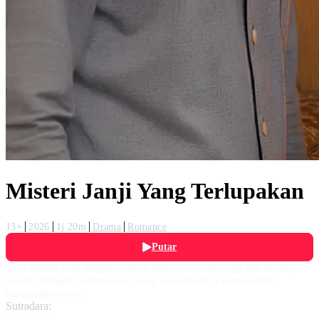
Misteri Janji Yang Terlupakan
13+
2026
1j 20m
Drama
Romance
Putar
Janji adalah janji jangan engkau berjanji seperti yang aku alami,
setelah mengingkarinya aku yang kena batunya karena telah
mengingkarinya.
Sutradara:
Rizal Basri