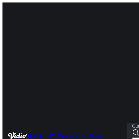
Car
Home
Live
TV Show
Sports
Kids
News