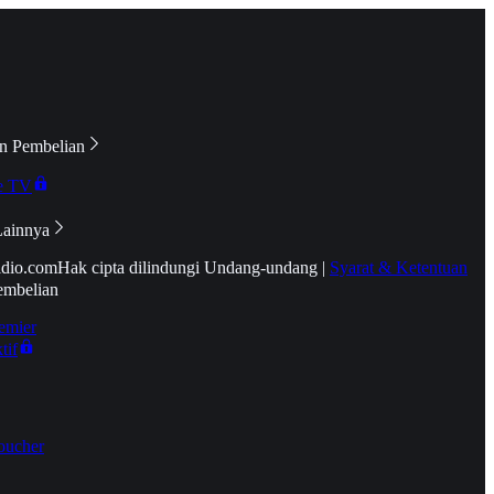
n Pembelian
e TV
Lainnya
idio.com
Hak cipta dilindungi Undang-undang
|
Syarat & Ketentuan
embelian
emier
tif
oucher