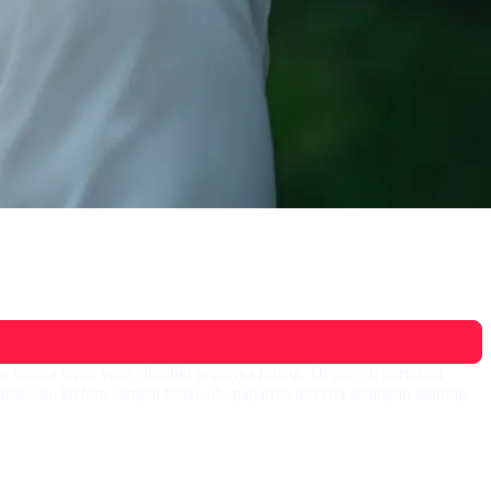
 semua emas yang dimiliki papanya hilang. Di tengah keriuhan
ak itu. Belum sampai terjawab, papanya terkena serangan jantung.