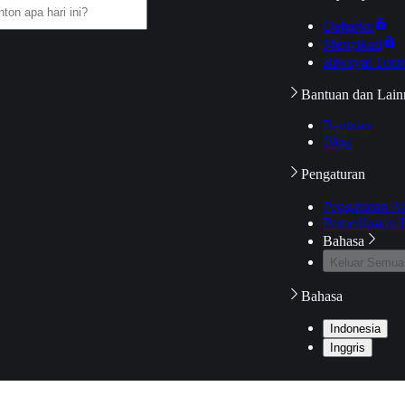
Daftarku
Mengikuti
Riwayat Tont
Bantuan dan Lain
Bantuan
Blog
Pengaturan
Pengaturan A
Pemeriksaan J
Bahasa
Keluar Semua
Bahasa
Indonesia
Inggris