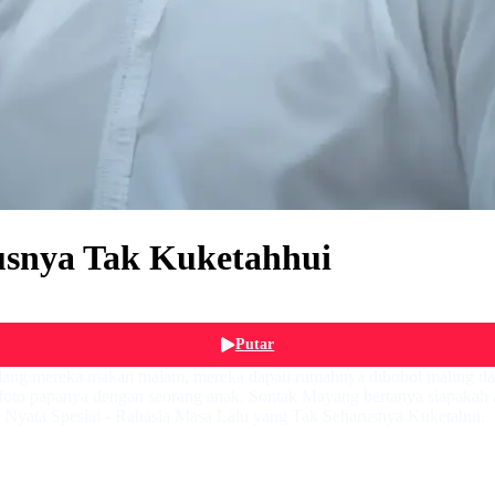
usnya Tak Kuketahhui
Putar
ang mereka makan malam, mereka dapati rumahnya dibobol maling dan
oto papanya dengan seorang anak. Sontak Mayang bertanya siapakah an
 Nyata Spesial - Rahasia Masa Lalu yang Tak Seharusnya Kuketahui.