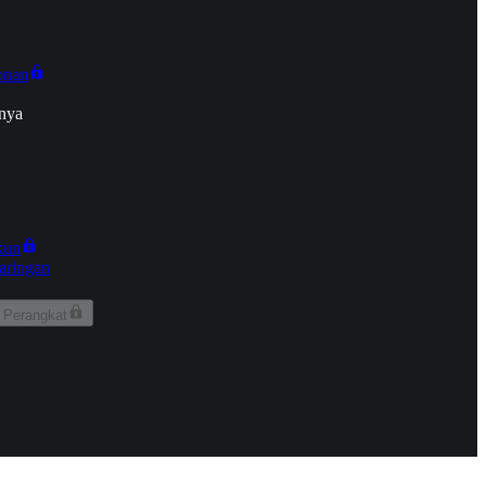
onan
nya
kun
aringan
 Perangkat