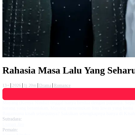
Rahasia Masa Lalu Yang Sehar
13+
2026
1j 20m
Drama
Romance
Mayang (Kenya Nindia) tinggal hanya berdua dengan papanya. Sepul
barang yang berantakan, Mayang menemukan foto lawas yang berisi f
Bagaimana kisah selanjutnya? Saksikan selengkapnya hanya di Kisah
Sutradara:
Usman Jiro
Pemain: