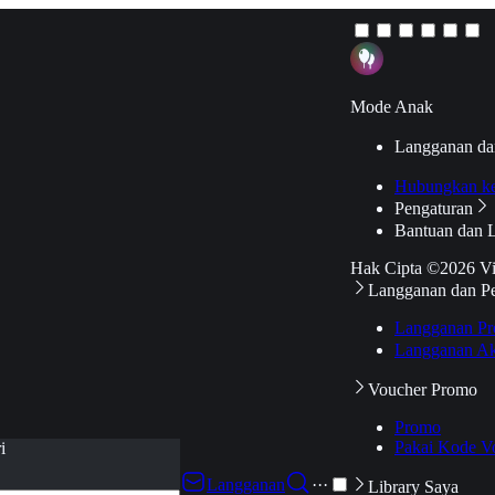
Mode Anak
Langganan da
Hubungkan k
Pengaturan
Bantuan dan 
Hak Cipta ©2026 V
Langganan dan P
Langganan Pr
Langganan Ak
Voucher Promo
Promo
Pakai Kode V
i
Langganan
···
Library Saya