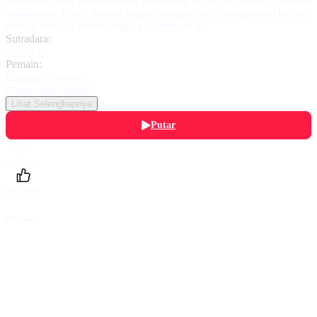
berhadiah. Saat pengumuman pemenang, Ayas yang datang bersama
sahabatnya, Bayu, merasa sangat bahagia begitu mengetahui bahwa
dirinya berhasil memenangkan sayembara itu.
Sutradara:
Arie Azis
Pemain:
Larasati Nugroho
,
Munggaran Meldrat
Lihat Selengkapnya
Putar
Daftarku
Beri Nilai
Bagikan