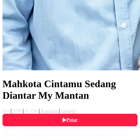
Mahkota Cintamu Sedang
Diantar My Mantan
13+
2026
1j 22m
Romance
Comedy
Putar
Ayas yang semangat bekerja demi memenuhi kebutuhannya dan
ibunya yang sedang sakit, pada suatu hari mengikuti sayembara