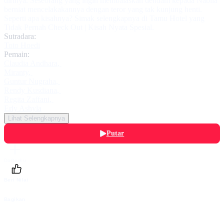
dirinya. Seseorang yang ingin membalaskan dendam kepada Nabila
berniat mencelakakannya dengan teror yang tak kunjung henti.
Seperti apa kisahnya? Simak selengkapnya di Tamu Hotel yang
Tidak Pernah Check Out | Kisah Nyata Spesial.
Sutradara:
Toto Hoedi
Pemain:
Claudia Andhara
,
Miranty
,
Guntur Nugraha
,
Rendy Kusdiana
,
Regita Zaffani
,
Erly Ashyla
Lihat Selengkapnya
Putar
Daftarku
Beri Nilai
Bagikan