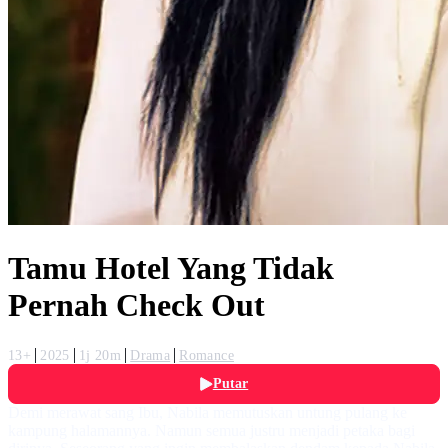
Tamu Hotel Yang Tidak
Pernah Check Out
13+
2025
1j 20m
Drama
Romance
Putar
Demi merawat sang Ibu, Nabila memutuskan untung pulang ke
kampung halamannya. Namun semua justru menjadi petaka bagi