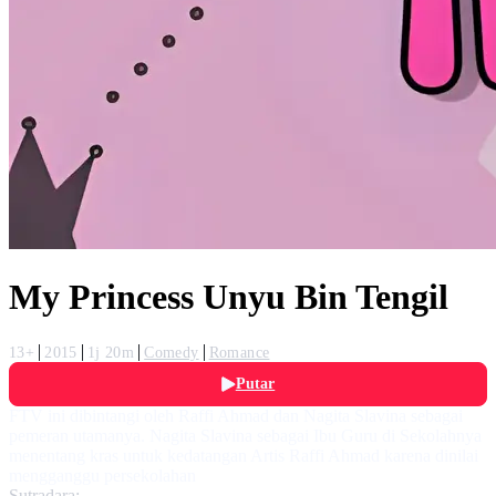
My Princess Unyu Bin Tengil
13+
2015
1j 20m
Comedy
Romance
Putar
FTV ini dibintangi oleh Raffi Ahmad dan Nagita Slavina sebagai
pemeran utamanya. Nagita Slavina sebagai Ibu Guru di Sekolahnya
menentang kras untuk kedatangan Artis Raffi Ahmad karena dinilai
mengganggu persekolahan
Sutradara: