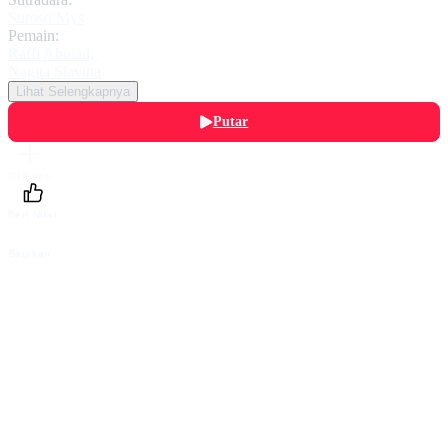
Suroso Mys
Pemain:
Raffi Ahmad
,
Nagita Slavina
Lihat Selengkapnya
Putar
Daftarku
Beri Nilai
Bagikan