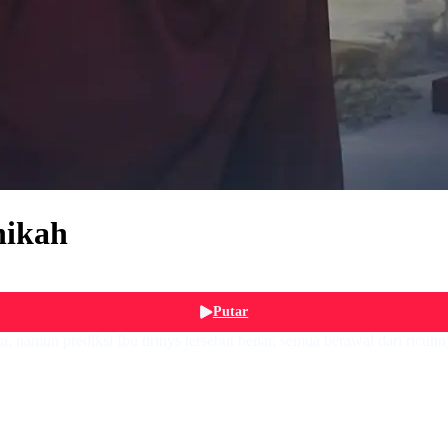
nikah
Putar
, namun prediksi Ibu tirinys tersebut benar, semua berawal dari ricuh