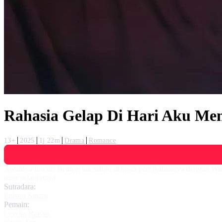
Rahasia Gelap Di Hari Aku Me
13+
2025
1j 22m
Drama
Romance
Awalnya Ibu tiri Bening tak setuju dengan pernikahannya dengan Wira
teror selanjutnya.
Sutradara:
Enison Sinaro
Pemain:
Cerelia Raissa
,