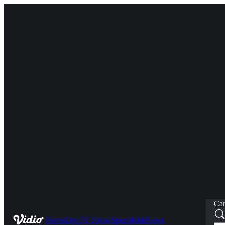
Car
Home
Live
TV Show
Sports
Kids
News