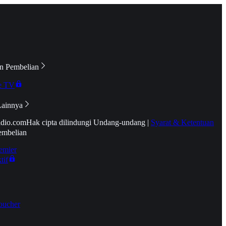
n Pembelian
e TV
Lainnya
idio.com
Hak cipta dilindungi Undang-undang
|
Syarat & Ketentuan
embelian
emier
tif
oucher