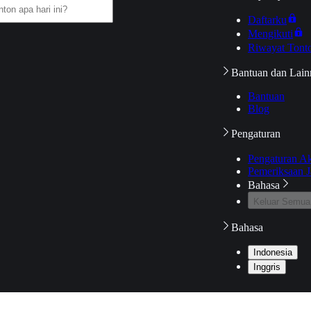
Daftarku
Mengikuti
Riwayat Tont
Bantuan dan Lain
Bantuan
Blog
Pengaturan
Pengaturan A
Pemeriksaan J
Bahasa
Keluar Semua
Bahasa
Indonesia
Inggris