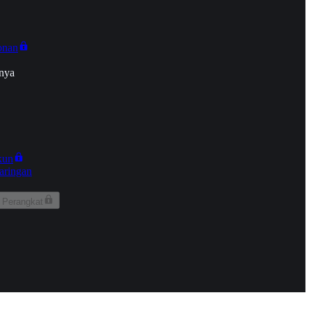
onan
nya
kun
aringan
 Perangkat