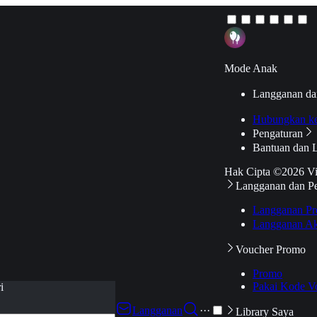
Mode Anak
Langganan da
Hubungkan k
Pengaturan
Bantuan dan 
Hak Cipta ©2026 V
Langganan dan P
Langganan Pr
Langganan Ak
Voucher Promo
Promo
Pakai Kode V
i
Langganan
···
Library Saya