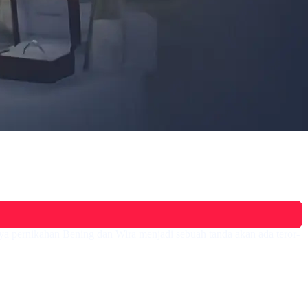
nya pernikahan Bening dan Wira menjadi sebuah tanda akan ada teror-