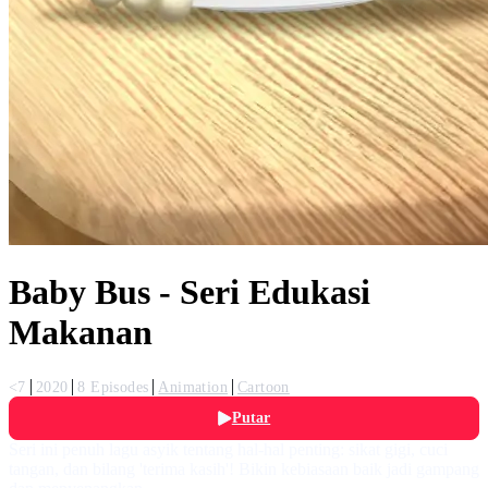
Baby Bus - Seri Edukasi
Makanan
<7
2020
8 Episodes
Animation
Cartoon
Putar
Seri ini penuh lagu asyik tentang hal-hal penting: sikat gigi, cuci
tangan, dan bilang 'terima kasih'! Bikin kebiasaan baik jadi gampang