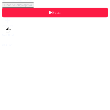
dan menyenangkan.
Lihat Selengkapnya
Putar
Daftarku
Beri Nilai
Bagikan