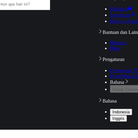
Daftarku
Mengikuti
Riwayat Tont
Bantuan dan Lain
Bantuan
Blog
Pengaturan
Pengaturan A
Pemeriksaan J
Bahasa
Keluar Semua
Bahasa
Indonesia
Inggris