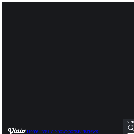
Car
Home
Live
TV Show
Sports
Kids
News