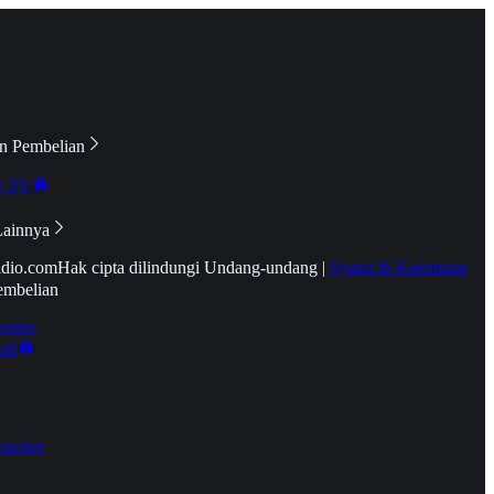
n Pembelian
e TV
Lainnya
idio.com
Hak cipta dilindungi Undang-undang
|
Syarat & Ketentuan
embelian
emier
tif
oucher