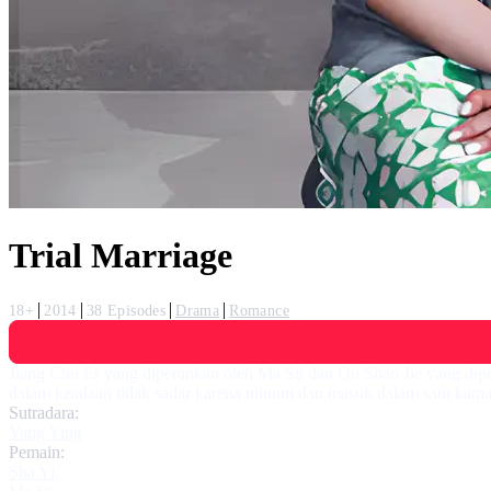
Trial Marriage
18+
2014
38 Episodes
Drama
Romance
Jiang Chu Er yang diperankan oleh Ma Su dan Ou Shao Jie yang dipe
dalam keadaan tidak sadar karena minum dan masuk dalam satu kam
Sutradara:
Yang Ying
Pemain:
Sha Yi
,