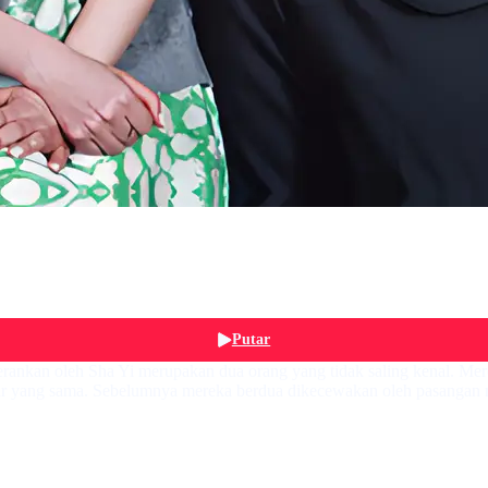
Putar
rankan oleh Sha Yi merupakan dua orang yang tidak saling kenal. Mer
ar yang sama. Sebelumnya mereka berdua dikecewakan oleh pasangan 