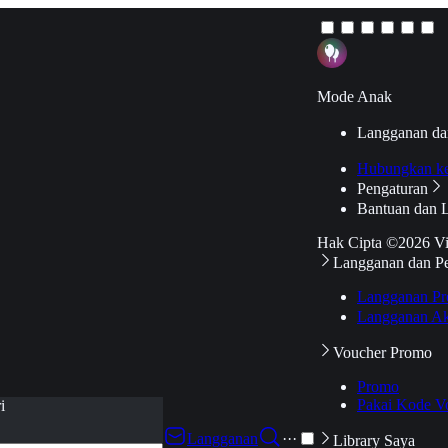
Mode Anak
Langganan da
Hubungkan k
Pengaturan
Bantuan dan 
Hak Cipta ©2026 V
Langganan dan P
Langganan Pr
Langganan Ak
Voucher Promo
Promo
Pakai Kode V
i
Langganan
···
Library Saya