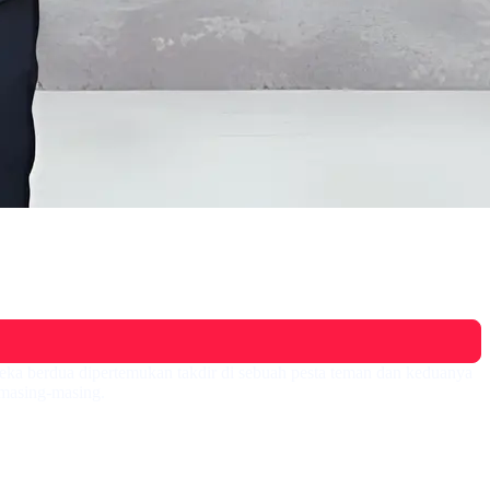
eka berdua dipertemukan takdir di sebuah pesta teman dan keduanya
masing-masing.