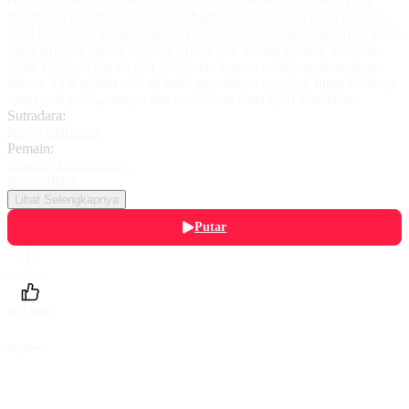
Hidupnya berubah setelah bertemu Alisa, wanita misterius yang
membawa keberuntungan, membantunya sukses dalam penjualan.
Zaki kemudian memenangkan kompetisi melawan sahabatnya, Yudi,
yang ternyata adalah saudara tirinya dan dalang di balik kesialan
Zaki. Ketika Alisa diculik oleh Intan karena cemburu, terungkap
bahwa Yudi adalah otak di balik penculikan tersebut. Intan akhirnya
menyesali perbuatannya dan merelakan cinta Zaki dan Alisa.
Sutradara:
Rievy Indriasari
Pemain:
Shanice Margaretha
,
Ridho Illahi
Lihat Selengkapnya
Putar
Daftarku
Beri Nilai
Bagikan