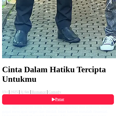
Cinta Dalam Hatiku Tercipta
Untukmu
13+
2025
1j 6m
Romance
Comedy
Putar
Zaki, agen properti yang berjuang menghidupi dua adiknya, selalu
gagal mencapai target dan ditolak Intan karena masalah finansial.