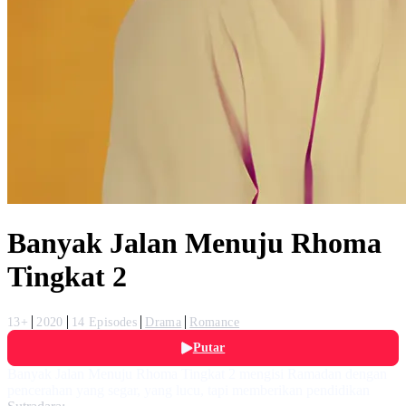
Banyak Jalan Menuju Rhoma
Tingkat 2
13+
2020
14 Episodes
Drama
Romance
Putar
Banyak Jalan Menuju Rhoma Tingkat 2 mengisi Ramadan dengan
pencerahan yang segar, yang lucu, tapi memberikan pendidikan