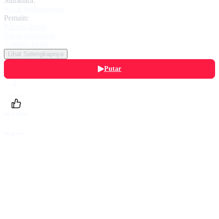
Sutradara:
Wicik Widiyansyah
Pemain:
Rhoma Irama
,
Silvia Anggraini
,
Camelia Malik
Lihat Selengkapnya
Putar
Daftarku
Beri Nilai
Bagikan