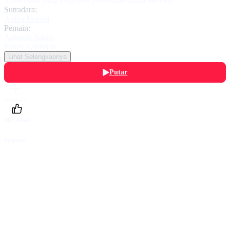
benih cinta yang diuji oleh perbedaan dunia mereka.
Sutradara:
Anika Marani
Pemain:
Amanda Salma
,
Fandy Christian
Lihat Selengkapnya
Putar
Daftarku
Beri Nilai
Bagikan