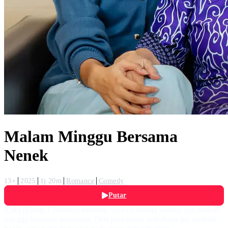
Malam Minggu Bersama
Nenek
13+
2025
1j 20m
Romance
Comedy
Putar
Raka (Fandy Christian) bertemu Alya (Amanda Salma) saat malam
minggu bersama neneknya. Dari pertemuan sederhana itu, tumbuh