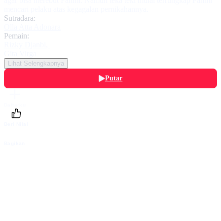
agar bisa merebut Fahmi. Namun teka teki mulai terrungkap Fahmi
mencari pelaku atas kegagalan pernikahannya.
Sutradara:
Olla Atta Adonara
Pemain:
Rizky Djanbi
,
Gita Virga
Lihat Selengkapnya
Putar
Daftarku
Beri Nilai
Bagikan