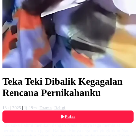
Teka Teki Dibalik Kegagalan
Rencana Pernikahanku
13+
2025
1j 19m
Drama
Religi
Putar
Tak suka Fahmi menikah dengan Nada, Sintya tega membuat
pernikahan mereka gagal. Bahkan Sintya tega menyingkirkan Nada