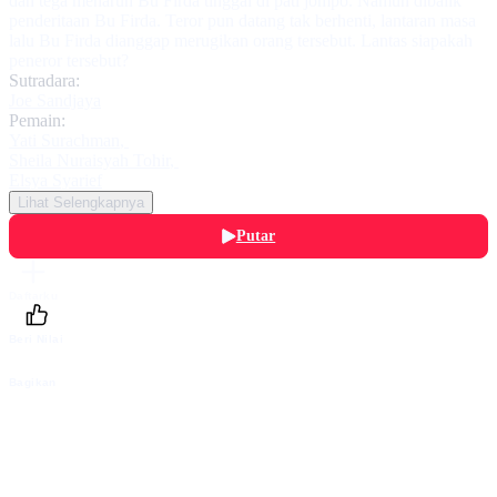
dan tega menaruh Bu Firda tinggal di pati jompo. Namun dibalik
penderitaan Bu Firda. Teror pun datang tak berhenti, lantaran masa
lalu Bu Firda dianggap merugikan orang tersebut. Lantas siapakah
peneror tersebut?
Sutradara:
Joe Sandjaya
Pemain:
Yati Surachman
,
Sheila Nuraisyah Tohir
,
Elsya Syarief
Lihat Selengkapnya
Putar
Daftarku
Beri Nilai
Bagikan