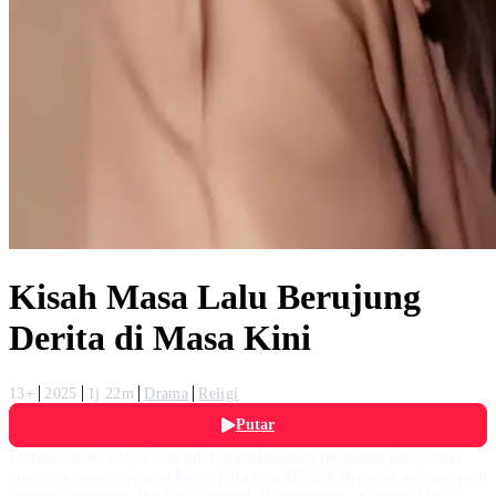
Kisah Masa Lalu Berujung
Derita di Masa Kini
13+
2025
1j 22m
Drama
Religi
Putar
Dimasa tuanya Bu Firda tidak mendapatkan perhatian dari ketiga
anaknya yang bernama Faris, Risa dan Mira. Ketiganya seakan acuh