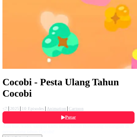
Cocobi - Pesta Ulang Tahun
Cocobi
<7
2025
10 Episodes
Animation
Cartoon
Putar
Ada kue, kado, sampai kartu ulang tahun Bersenang-senanglah di
persta ulang tahun Cocobi!