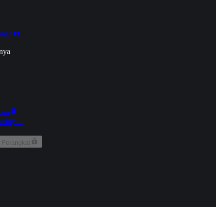
onan
nya
kun
aringan
 Perangkat