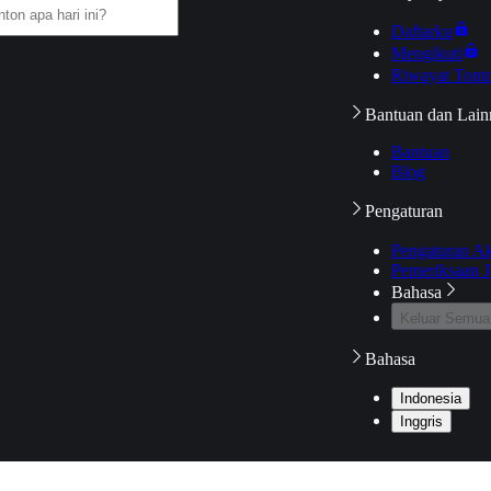
Daftarku
Mengikuti
Riwayat Tont
Bantuan dan Lain
Bantuan
Blog
Pengaturan
Pengaturan A
Pemeriksaan J
Bahasa
Keluar Semua
Bahasa
Indonesia
Inggris