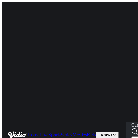
Car
Home
Live
Sports
Series
Movies
Kids
Lainnya