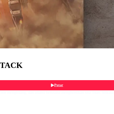
ATTACK
Putar
en menghilang, dan aliansi berusaha menghentikan sisa Titan. Mikasa,