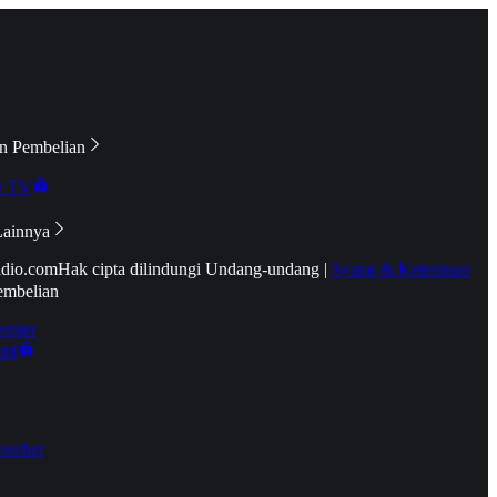
n Pembelian
e TV
Lainnya
idio.com
Hak cipta dilindungi Undang-undang
|
Syarat & Ketentuan
embelian
emier
tif
oucher