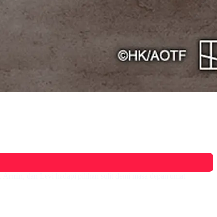
 Armin, dan Levi hadapi pilihan sulit demi masa depan umat