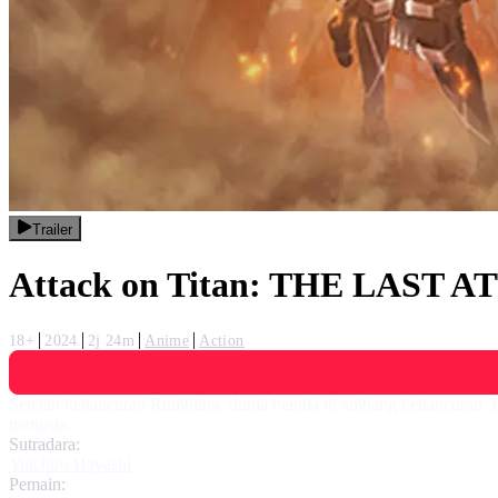
Trailer
Attack on Titan: THE LAST 
18+
2024
2j 24m
Anime
Action
Setelah kehancuran Rumbling, dunia berada di ambang kehancuran. Er
manusia.
Sutradara:
Yuichiro Hayashi
Pemain: