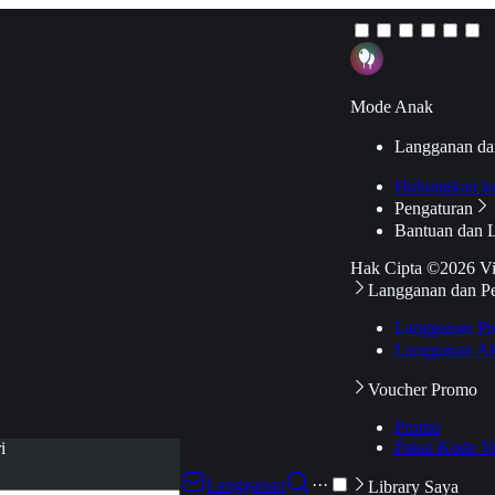
Mode Anak
Langganan da
Hubungkan k
Pengaturan
Bantuan dan 
Hak Cipta ©2026 V
Langganan dan P
Langganan Pr
Langganan Ak
Voucher Promo
Promo
Pakai Kode V
i
Langganan
···
Library Saya