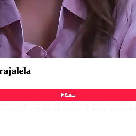
rajalela
Putar
yang berkecukupan harta memiliki seorang anak bernama Rizky (Athar B
a. Jessica jadi makin curiga kalau Renald berkelut di dunia judol karen