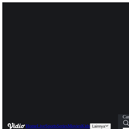
Car
Home
Live
Sports
Series
Movies
Kids
Lainnya