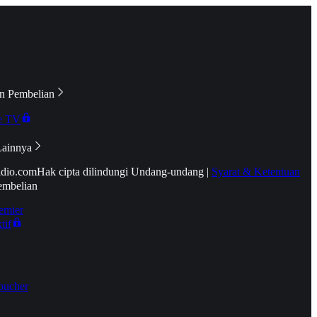
n Pembelian
e TV
Lainnya
idio.com
Hak cipta dilindungi Undang-undang
|
Syarat & Ketentuan
embelian
emier
tif
oucher