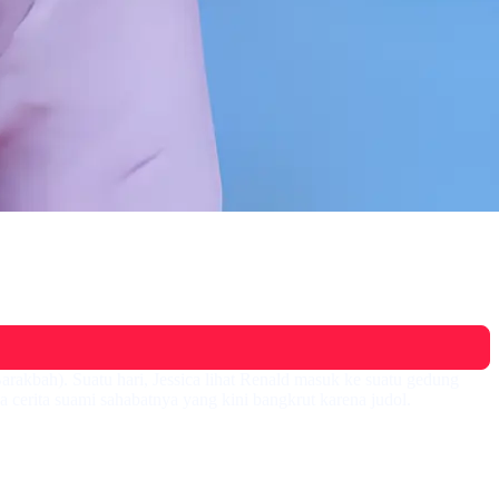
arakbah). Suatu hari, Jessica lihat Renald masuk ke suatu gedung
a cerita suami sahabatnya yang kini bangkrut karena judol.