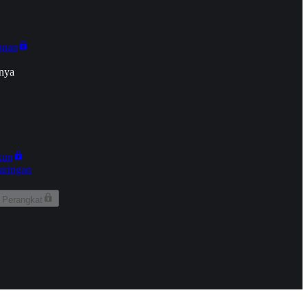
onan
nya
kun
aringan
 Perangkat