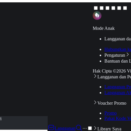
Mode Anak
Langganan da
Hubungkan k
Pengaturan
Bantuan dan 
Hak Cipta ©2026 V
Langganan dan P
Langganan Pr
Langganan Ak
Voucher Promo
Promo
Pakai Kode V
i
Langganan
···
Library Saya