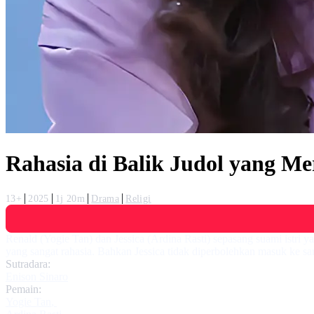
Rahasia di Balik Judol yang Me
13+
2025
1j 20m
Drama
Religi
Renald (Yogie Tan) dan Jessica (Ardina Rasti) sepasang suami istri 
yang sangat rahasia. Bahkan Jessica tidak diperbolehkan masuk ke san
Sutradara:
Enison Sinaro
Pemain:
Yogie Tan
,