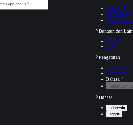
Daftarku
Mengikuti
Riwayat Tont
Bantuan dan Lain
Bantuan
Blog
Pengaturan
Pengaturan A
Pemeriksaan J
Bahasa
Keluar Semua
Bahasa
Indonesia
Inggris