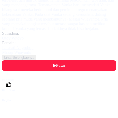
terpeleset dan masuk jurang. Ia meminta pertolongan, tapi tidak ada
yang mendengarnya. Teman-teman Vanka baru menyadari Vanka
bilang saat mereka berkumpul dan pemimpin regu menanyakan
keberadaan Vanka. Pada saat Vanka sedang kesusahan, datang
seorang pria muda yang membantunya (Masaji Wijayanto). Pria
yang memakai tongkat tersebut merasa sangat kasihan melihat
kondisi Vanka yang lemas dan kakinya tidak bisa berjalan.
Sutradara:
Otoy Witoyo
Pemain:
Larasati Nugroho
,
Masaji Wijayanto
Lihat Selengkapnya
Putar
Daftarku
Beri Nilai
Bagikan