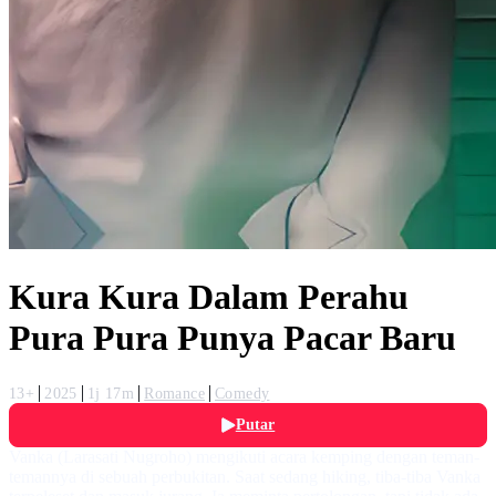
Kura Kura Dalam Perahu
Pura Pura Punya Pacar Baru
13+
2025
1j 17m
Romance
Comedy
Putar
Vanka (Larasati Nugroho) mengikuti acara kemping dengan teman-
temannya di sebuah perbukitan. Saat sedang hiking, tiba-tiba Vanka