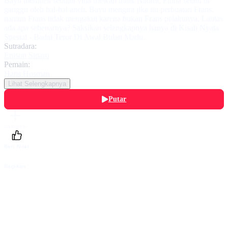
Bayu membeli sebuah villa mewah milik Naomi, Fiona selalu di
ganggu oleh hal-hal aneh. Bayu mengira jika itu perbuatan Frans,
namun Frans tidak mengakui karena bukan Frans pelakunya. Lantas
ada apa sebenarnya? Saksikan selengkapnya hanya di Kisah Nyata
Spesial - Badai Teror Di Awal Bulan Madu.
Sutradara:
Enison Sinaro
Pemain:
Hans Hosman
Lihat Selengkapnya
Putar
Daftarku
Beri Nilai
Bagikan