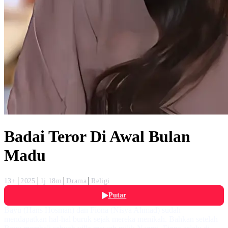
Badai Teror Di Awal Bulan
Madu
13+
2025
1j 18m
Drama
Religi
Putar
Bayu (Hans Hosman) dan Fiona (Nisya Ahmad) sudah
mendapatkan hal-hal buruk sejak mereka menikah. Bahkan setelah