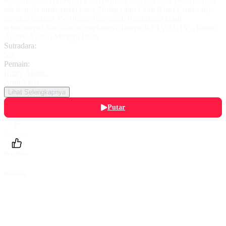
sebagai asisten pribadinya dan berhasil diterima. Saat bekerja, Ipeh
tak sengaja memergoki pacar Nolan yaitu Celin (Putri Laraswati)
mendua dengan Joe (Jorgie Kasenda). Bagaimana kisah
selanjutnya? Saksikan selengkapnya hanya di FTV SCTV - Kaum
Apateu Apateu Minggir Dulu.
Sutradara:
Sai
Pemain:
Rizky Alatas
,
Andi Viola
Lihat Selengkapnya
Putar
Daftarku
Beri Nilai
Bagikan