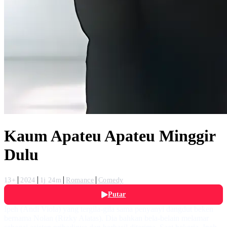
Kaum Apateu Apateu Minggir
Dulu
13+
2024
1j 24m
Romance
Comedy
Putar
Ipeh (Andi Viola) yang tergila-gila sama penyanyi dangdut beken
bernama Nolan (Rizky Alatas). Dia bahkan bela-belain melamar