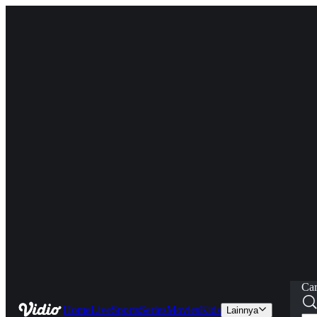
Car
Home
Live
Sports
Series
Movies
Kids
Lainnya