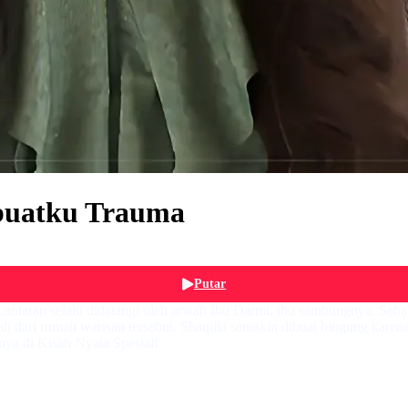
buatku Trauma
Putar
Lantaran selalu didatangi oleh arwah Ibu Darmi, ibu sambungnya. Sebag
dari rumah warisan tersebut. Shaqilla semakin dibuat bingung karena 
nya di Kisah Nyata Spesial!