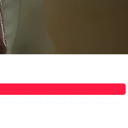
ai suami, Andre (Ihsan Tarore) tidak ingin hidup Shaqilla dalam
melihat Andre berduaan dengan adik tirinya yaitu Tiara (Larassati