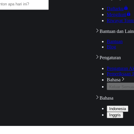
Daftarku
Mengikuti
Riwayat Tont
Bantuan dan Lain
Bantuan
Blog
Pengaturan
Pengaturan A
Pemeriksaan J
Bahasa
Keluar Semua
Bahasa
Indonesia
Inggris