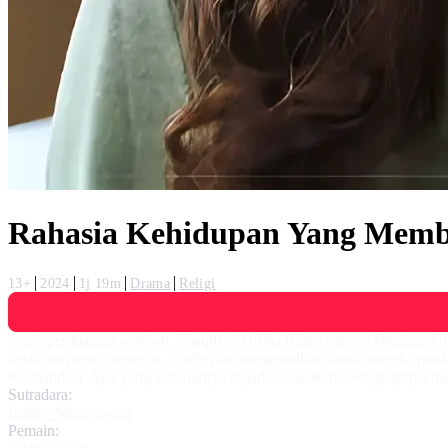
Rahasia Kehidupan Yang Mem
13+
2024
1j 19m
Drama
Religi
Sejak pembagian warisan, Shaqilla (Ardina Rasti) merasa ketakutan. 
ketakutan terus menerus. Andre pun mengusulkan untuk mereka pindah 
Kusnandar). Apa yang sebenarnya terjadi? Saksikan selengkapnya ha
Sutradara:
Bobby Moeryawan
Pemain: