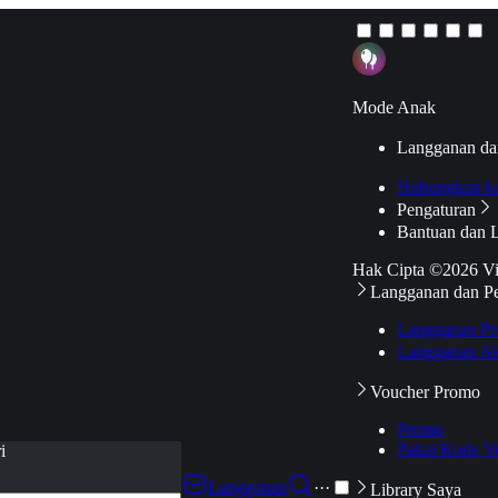
Mode Anak
Langganan da
Hubungkan k
Pengaturan
Bantuan dan 
Hak Cipta ©2026 V
Langganan dan P
Langganan Pr
Langganan Ak
Voucher Promo
Promo
Pakai Kode V
i
Langganan
···
Library Saya