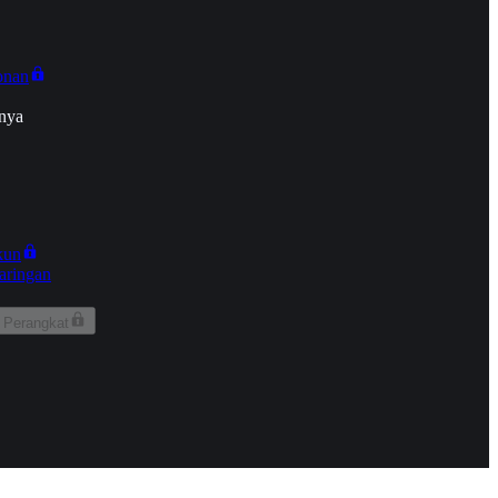
onan
nya
kun
aringan
 Perangkat