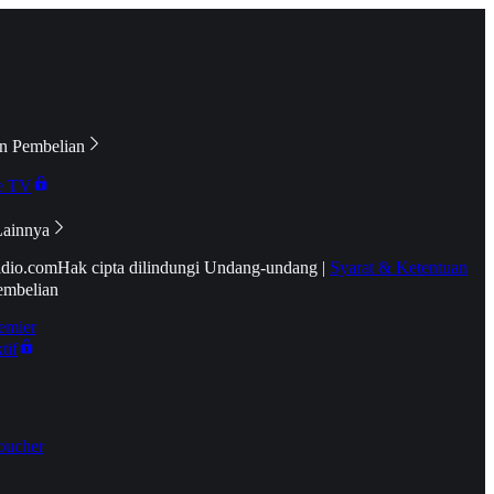
n Pembelian
e TV
Lainnya
idio.com
Hak cipta dilindungi Undang-undang
|
Syarat & Ketentuan
embelian
emier
tif
oucher