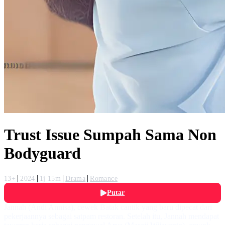
Trust Issue Sumpah Sama Non
Bodyguard
13+
2024
1j 15m
Drama
Romance
Putar
Jannah (Andi Annisa), cewek Batak cantik yang baru dipecat dari
pekerjaannya sebagai satpam restoran. Setelah itu, Jannah mendapat