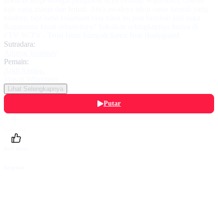
tawaran kerja sebagai pengawal Arya (Masaji Wijayanto), cowok
tajir yang manja dan lemah. Arya awalnya takut sama Jannah yang
tomboy, tapi lama kelamaan rasa takut itu pun berubah jadi suka.
Bagaimana kisah selanjutnya? Saksikan selengkapnya hanya di
FTV SCTV - Trust Issue Sumpah Sama Non Bodyguard.
Sutradara:
Anurag Vaishnav
Pemain:
Andi Annisa
,
Masaji Wijayanto
Lihat Selengkapnya
Putar
Daftarku
Beri Nilai
Bagikan