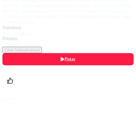
memiliki keluarga masing-masing. Husein dan Nazwa jadi muak
dan Juna malah mengancam kehidupan mereka akan penuh dendam
dari Juna. Bagaimana kisah selanjutnya? Saksikan selengkapnya
hanya di Kisah Nyata Spesial - Akibat Memendam Sakit Hati yang
Berkepanjangan.
Sutradara:
Sam Sarumpaet
Pemain:
Faby Marcelia
Lihat Selengkapnya
Putar
Daftarku
Beri Nilai
Bagikan