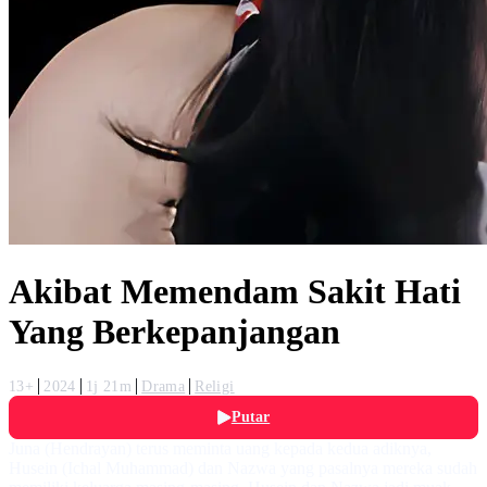
Akibat Memendam Sakit Hati
Yang Berkepanjangan
13+
2024
1j 21m
Drama
Religi
Putar
Juna (Hendrayan) terus meminta uang kepada kedua adiknya,
Husein (Ichal Muhammad) dan Nazwa yang pasalnya mereka sudah