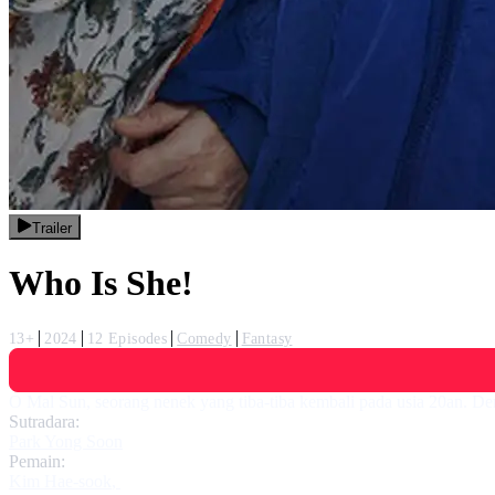
Trailer
Who Is She!
13+
2024
12 Episodes
Comedy
Fantasy
O Mal Sun, seorang nenek yang tiba-tiba kembali pada usia 20an. De
Sutradara:
Park Yong Soon
Pemain:
Kim Hae-sook
,