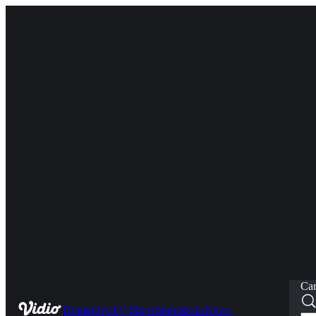
Car
Home
Live
TV Show
Sports
Kids
News