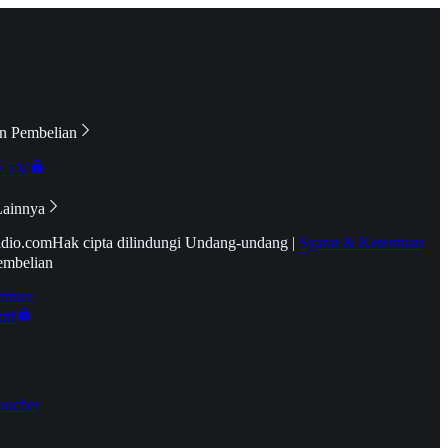
n Pembelian
e TV
Lainnya
idio.com
Hak cipta dilindungi Undang-undang
|
Syarat & Ketentuan
embelian
emier
tif
oucher