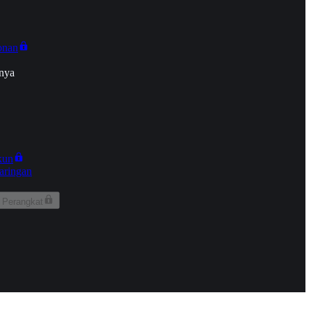
onan
nya
kun
aringan
 Perangkat