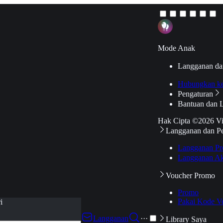
Mode Anak
Langganan da
Hubungkan k
Pengaturan
Bantuan dan 
Hak Cipta ©2026 V
Langganan dan P
Langganan Pr
Langganan Ak
Voucher Promo
Promo
Pakai Kode V
i
Langganan
···
Library Saya