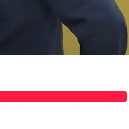
nya berubah drastis saat bertemu produser terkenal, Daniel Han.