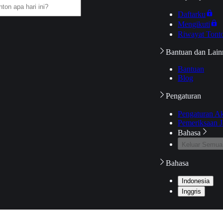
Daftarku
Mengikuti
Riwayat Tont
Bantuan dan Lain
Bantuan
Blog
Pengaturan
Pengaturan A
Pemeriksaan J
Bahasa
Keluar Semua
Bahasa
Indonesia
Inggris