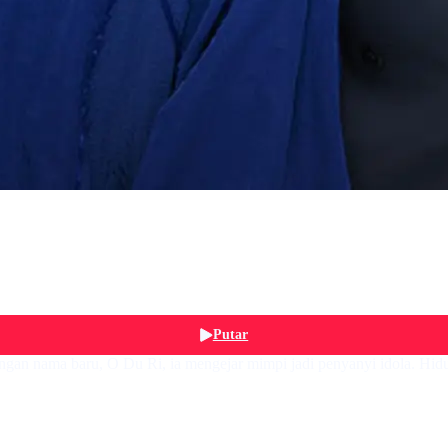
Putar
ngan nama baru, O Du Ri, ia mengejar mimpi jadi penyanyi idola. Hidup