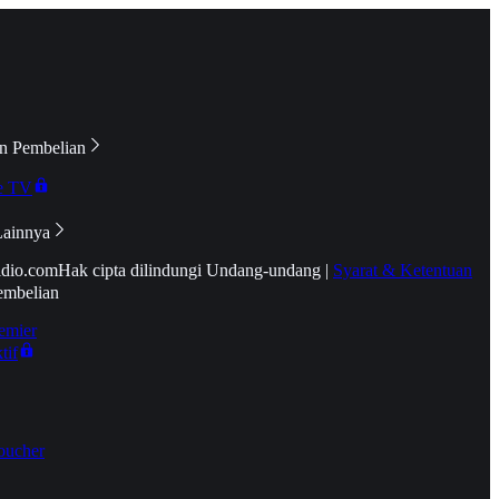
n Pembelian
e TV
Lainnya
idio.com
Hak cipta dilindungi Undang-undang
|
Syarat & Ketentuan
embelian
emier
tif
oucher