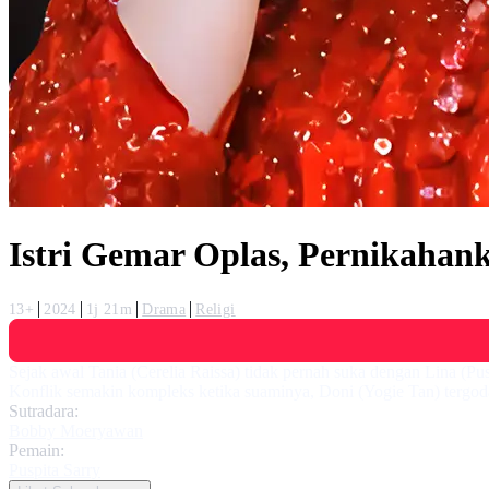
Istri Gemar Oplas, Pernikaha
13+
2024
1j 21m
Drama
Religi
Sejak awal Tania (Cerelia Raissa) tidak pernah suka dengan Lina (Pus
Konflik semakin kompleks ketika suaminya, Doni (Yogie Tan) tergod
Sutradara:
Bobby Moeryawan
Pemain:
Puspita Sarry