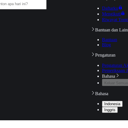
Daftarku
Mengikuti
Riwayat Tont
Bantuan dan Lain
Bantuan
Blog
Pengaturan
Pengaturan A
Pemeriksaan J
Bahasa
Keluar Semua
Bahasa
Indonesia
Inggris