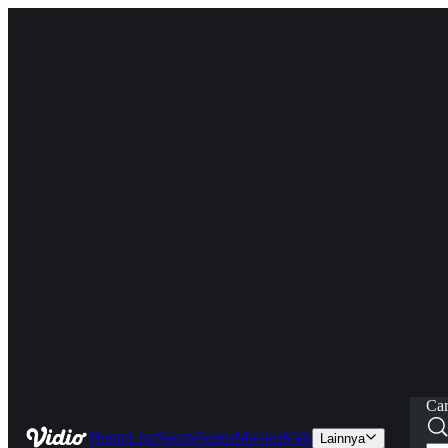
Car
Home
Live
Sports
Series
Movies
Kids
Lainnya