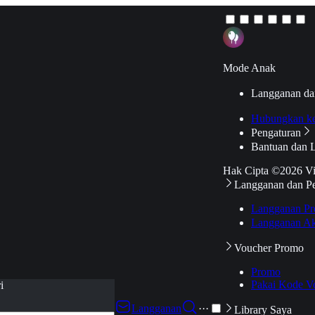
Mode Anak
Langganan da
Hubungkan k
Pengaturan
Bantuan dan 
Hak Cipta ©2026 V
Langganan dan P
Langganan Pr
Langganan Ak
Voucher Promo
Promo
Pakai Kode V
i
Langganan
···
Library Saya