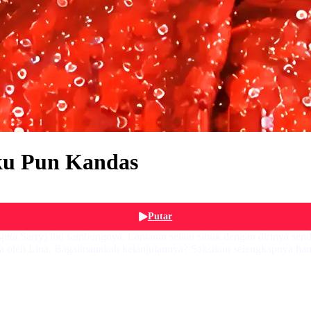
nku Pun Kandas
Putar
pita Sarry) ibu sambungnya. Lantaran selalu sibuk dengan dirinya sendi
a oleh Lina. Bagaimanakah kelanjutannya? Saksikan selengkapnya hany