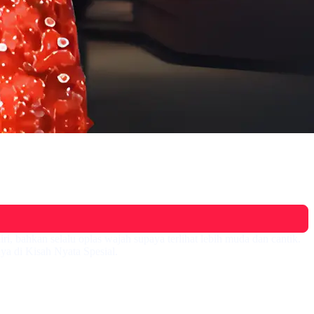
ri, bahkan selalu oplas wajah supaya terlihat lebih muda dan cantik.
a di Kisah Nyata Spesial.