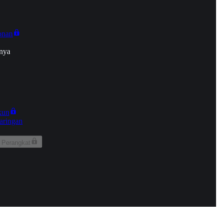
onan
nya
kun
aringan
 Perangkat