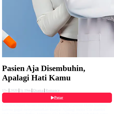
Pasien Aja Disembuhin,
Apalagi Hati Kamu
13+
2020
1j 19m
Drama
Romance
Putar
Cia (Rachquel Nesia) menyalahkan Rifky (Qausar Harta Yudana)
karena gagal menyelamatkan ibunya. Apalagi motor Cia diambil