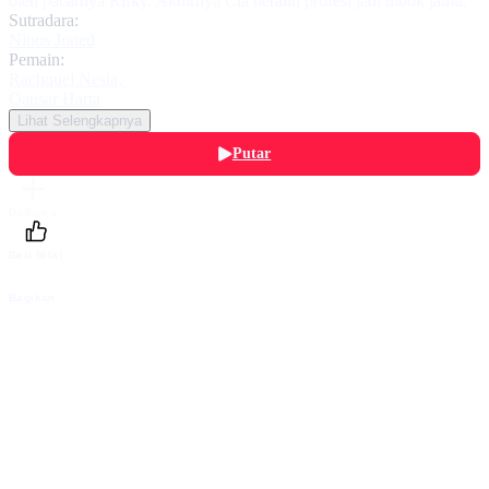
oleh pacarnya Rifky. Akhirnya Cia beralih profesi jadi mbok jamu.
Sutradara:
Ninos Joned
Pemain:
Rachquel Nesia
,
Qausar Harta
Lihat Selengkapnya
Putar
Daftarku
Beri Nilai
Bagikan