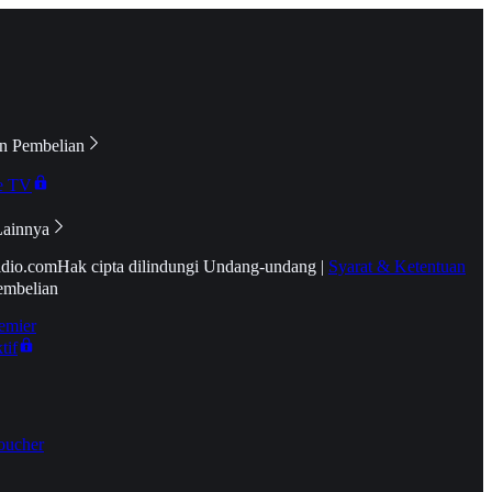
n Pembelian
e TV
Lainnya
idio.com
Hak cipta dilindungi Undang-undang
|
Syarat & Ketentuan
embelian
emier
tif
oucher