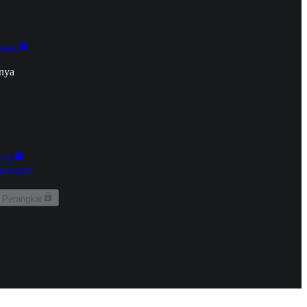
onan
nya
kun
aringan
 Perangkat