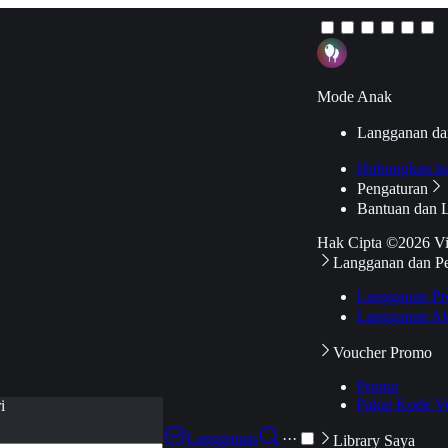
Mode Anak
Langganan da
Hubungkan k
Pengaturan
Bantuan dan 
Hak Cipta ©2026 V
Langganan dan P
Langganan Pr
Langganan Ak
Voucher Promo
Promo
Pakai Kode V
i
Langganan
···
Library Saya