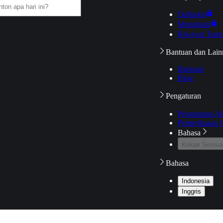
Daftarku
Mengikuti
Riwayat Tont
Bantuan dan Lain
Bantuan
Blog
Pengaturan
Pengaturan A
Pemeriksaan J
Bahasa
Keluar Semua
Bahasa
Indonesia
Inggris