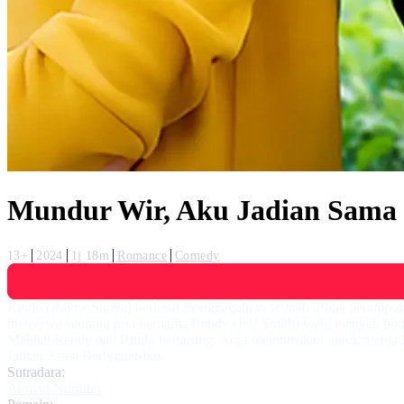
Mundur Wir, Aku Jadian Sama
13+
2024
1j 18m
Romance
Comedy
Rindu (Rayna Snova) berhasil menggagalkan sebuah usaha perampok
menyewa seorang pria bernama Rendy (Jeff Smith) yang menjadi bod
Melihat Rendy dan Rindu bertarung, Arga memutuskan untuk menjad
Jadian Sama Bodyguardku.
Sutradara:
Ahmad Nurudin