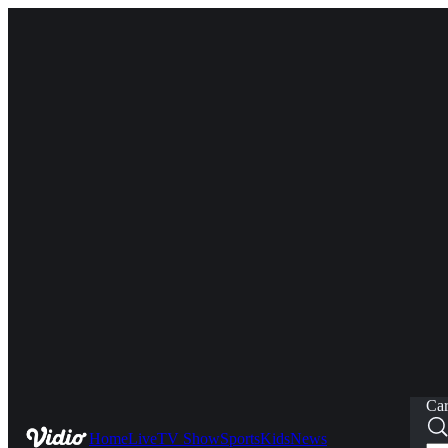
Car
Home
Live
TV Show
Sports
Kids
News