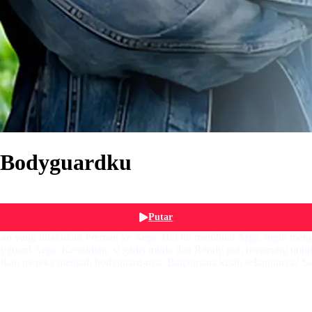
 Bodyguardku
Putar
an yang dilakukan Preman ke Arga. Hal itu membuat Arga, ingin men
yguard Arga. Kemudian, si gadis muda dan Rendy pun bertarung untu
ikan mereka menjadi bodyguard-nya. Bagaimana kisah selanjutnya? 