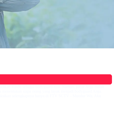
jadikan Rindu sebagai bodyguard-nya. Namun, pacar Arga malah
k menentukan siapa orang yang layak menjadi bodyguard Arga.
Saksikan selengkapnya hanya di FTV SCTV - Mundur Wir, Aku