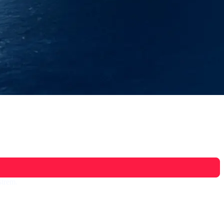
strem.