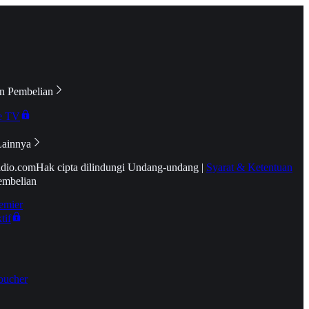
n Pembelian
e TV
Lainnya
idio.com
Hak cipta dilindungi Undang-undang
|
Syarat & Ketentuan
embelian
emier
tif
oucher