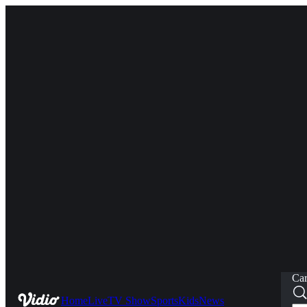
Car
Home
Live
TV Show
Sports
Kids
News