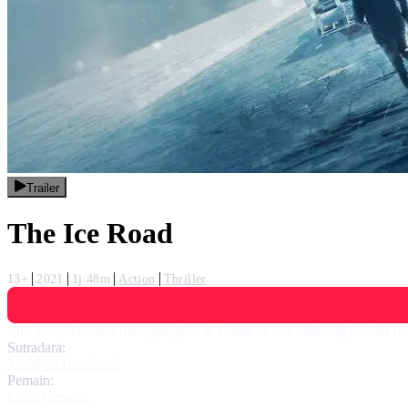
Trailer
The Ice Road
13+
2021
1j 48m
Action
Thriller
Misi penyelamatan menegangkan di lautan es saat tambang berlian r
Sutradara:
Jonathan Hensleigh
Pemain:
Liam Neeson
,