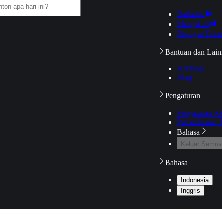
Daftarku
Mengikuti
Riwayat Tont
Bantuan dan Lain
Bantuan
Blog
Pengaturan
Pengaturan A
Pemeriksaan J
Bahasa
Keluar Semua
Bahasa
Indonesia
Inggris