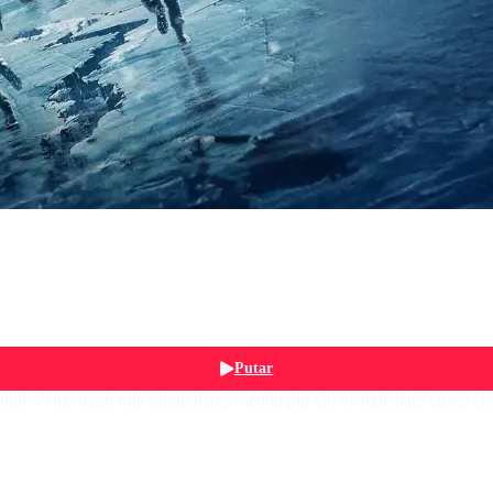
Putar
untuh. Pengemudi truk ulung harus memimpin tim menghadapi cuaca ek