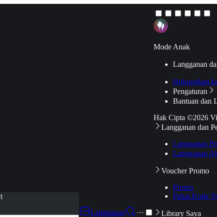
Mode Anak
Langganan da
Hubungkan k
Pengaturan
Bantuan dan 
Hak Cipta ©2026 V
Langganan dan P
Langganan Pr
Langganan Ak
Voucher Promo
Promo
Pakai Kode V
i
Langganan
···
Library Saya