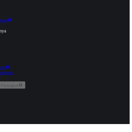
onan
nya
kun
aringan
 Perangkat