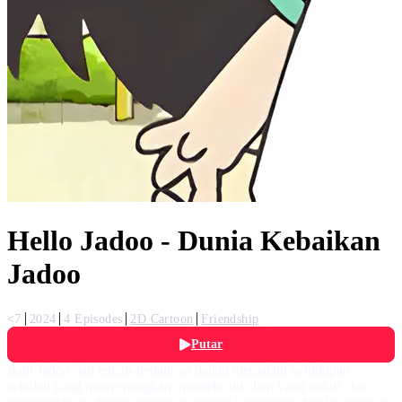
Hello Jadoo - Dunia Kebaikan
Jadoo
<7
2024
4 Episodes
2D Cartoon
Friendship
Putar
Ikuti Jadoo dan teman-temannya dalam menjalani kehidupan
sekolah yang menyenangkan, menjelajahi alam yang indah, dan