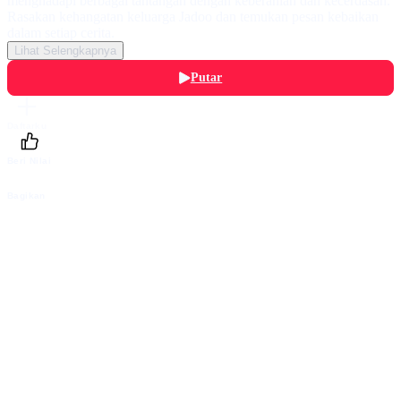
menghadapi berbagai tantangan dengan keberanian dan kecerdasan.
Rasakan kehangatan keluarga Jadoo dan temukan pesan kebaikan
dalam setiap cerita.
Lihat Selengkapnya
Putar
Daftarku
Beri Nilai
Bagikan