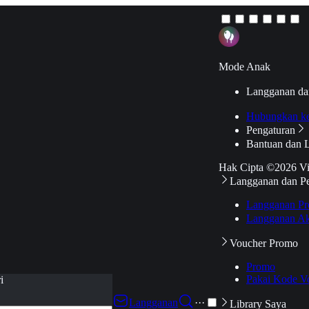
Mode Anak
Langganan da
Hubungkan k
Pengaturan
Bantuan dan 
Hak Cipta ©2026 V
Langganan dan P
Langganan Pr
Langganan Ak
Voucher Promo
Promo
Pakai Kode V
i
Langganan
···
Library Saya