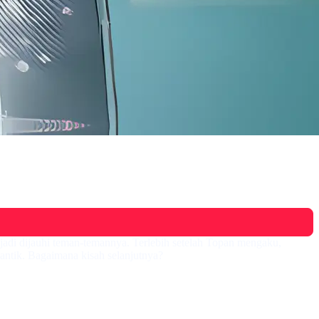
jadi dijauhi teman-temannya. Terlebih setelah Topan mengaku,
cantik. Bagaimana kisah selanjutnya?