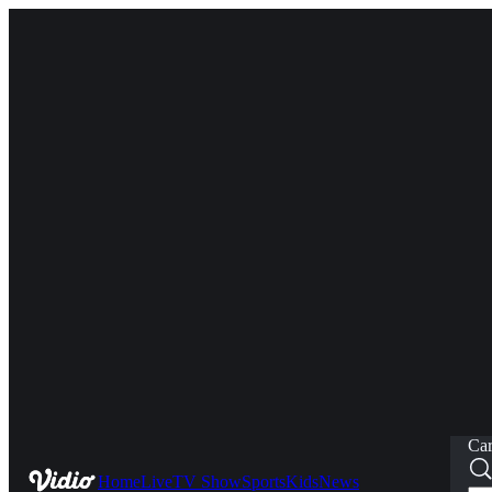
Car
Home
Live
TV Show
Sports
Kids
News