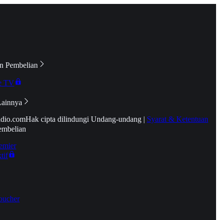
n Pembelian
e TV
Lainnya
idio.com
Hak cipta dilindungi Undang-undang
|
Syarat & Ketentuan
embelian
emier
tif
oucher