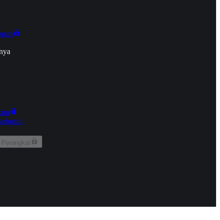
onan
nya
kun
aringan
 Perangkat