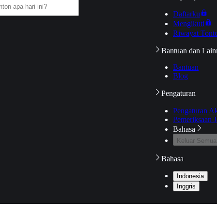
Daftarku
Mengikuti
Riwayat Tont
Bantuan dan Lain
Bantuan
Blog
Pengaturan
Pengaturan A
Pemeriksaan J
Bahasa
Keluar Semua
Bahasa
Indonesia
Inggris