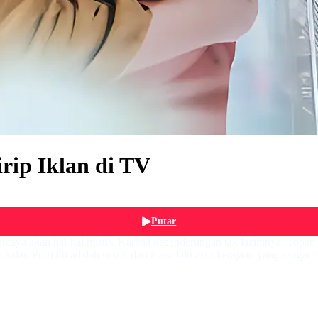
rip Iklan di TV
Putar
caya akan hal-hal mistis. Karena kecenderungan tak lazimnya, Topan 
 kalau Putri itu adalah sosok dari masa lalu atau kerajaan yang sangat 