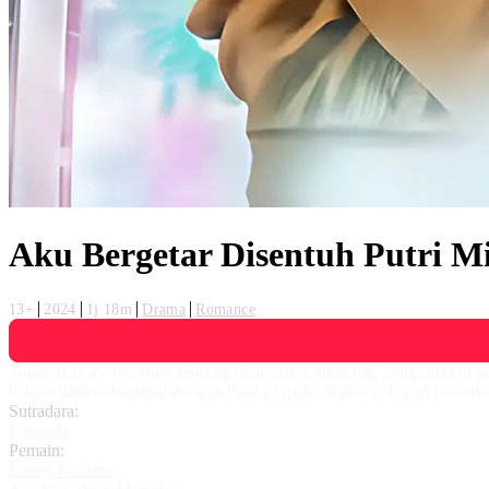
Aku Bergetar Disentuh Putri Mi
13+
2024
1j 18m
Drama
Romance
Topan (Lucky Perdana) seorang mahasiswa arkeolog, yang dikenal per
bahwa dirinya bertemu dengan Putri (Agatha Valerie). Topan bercerita
Sutradara:
Lakonde
Pemain:
Lucky Perdana
,