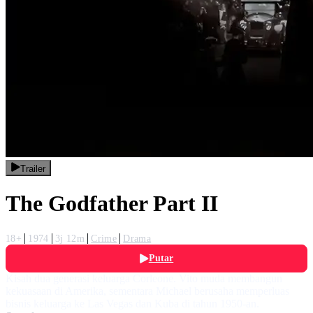
Trailer
The Godfather Part II
18+
1974
3j 12m
Crime
Drama
Putar
Kisah dua generasi keluarga Corleone. Vito muda membangun
kekuasaan di Amerika, sementara Michael berusaha memperluas
bisnis keluarga ke Las Vegas dan Kuba di tahun 1950-an.