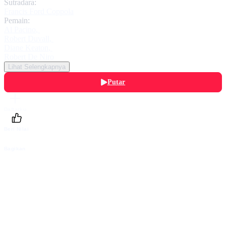
Sutradara:
Francis Ford Coppola
Pemain:
Al Pacino
,
Robert Duvall
,
Diane Keaton
,
Robert De Niro
Lihat Selengkapnya
Putar
Daftarku
Beri Nilai
Bagikan