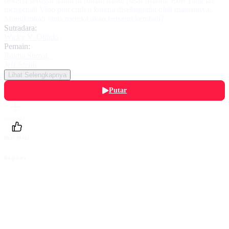
bekerja sebagai hantu di rumah hantu pasar malam. Rosi yang tak
mengenali Vino pun curhat karena diselingkuhi oleh mantannya.
Mungkinkah cinta mereka akan bersemi kembali?
Sutradara:
Wicky V. Olindo
Pemain:
Rayna Snova
,
Jeff Smith
Lihat Selengkapnya
Putar
Daftarku
Beri Nilai
Bagikan