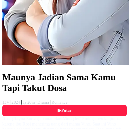
Maunya Jadian Sama Kamu
Tapi Takut Dosa
13+
2024
1j 20m
Drama
Romance
Putar
Rosi (Rayna Snova) mantan dari Vino (Jeff Smith) mereka putus
karena ibu Rosi menerima uang dari mama Vino. Saat ini Vino