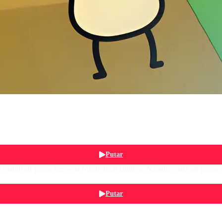
Putar
mandi air panas bersama Mushymon lainnya. Namun, mata air panas te
Putar