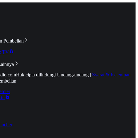
n Pembelian
e TV
Lainnya
idio.com
Hak cipta dilindungi Undang-undang
|
Syarat & Ketentuan
embelian
emier
tif
oucher