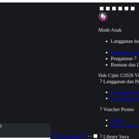
Mode Anak
Langganan da
Hubungkan k
Pengaturan
Bantuan dan 
Hak Cipta ©2026 V
Langganan dan P
Langganan Pr
Langganan Ak
Voucher Promo
Promo
Pakai Kode V
i
Langganan
···
Library Saya