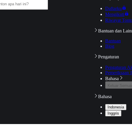
Daftarku
Mengikuti
Riwayat Tont
Bantuan dan Lain
Bantuan
Blog
Pengaturan
Pengaturan A
Pemeriksaan J
Bahasa
Keluar Semua
Bahasa
Indonesia
Inggris