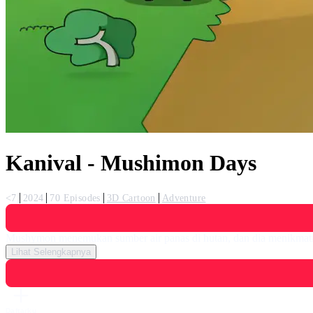
Kanival - Mushimon Days
<7
2024
70 Episodes
3D Cartoon
Adventure
Mushymon menemukan sumber air panas di hutan, dan dia menikmati 
Lihat Selengkapnya
Daftarku