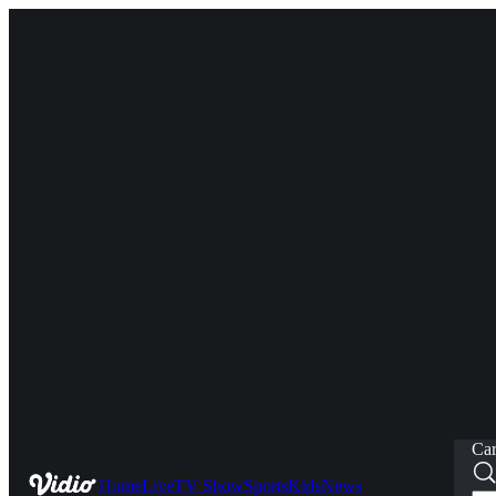
Car
Home
Live
TV Show
Sports
Kids
News