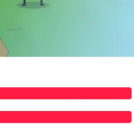
rsebut tercemar oleh racun Mushymon yang tiba-tiba muncul.