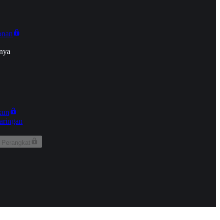
onan
nya
kun
aringan
 Perangkat