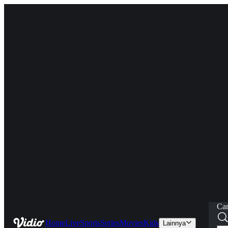
Car
Home
Live
Sports
Series
Movies
Kids
Lainnya