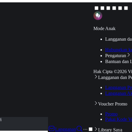
Mode Anak
Langganan da
Hubungkan k
Pengaturan
Bantuan dan 
Hak Cipta ©2026 V
Langganan dan P
Langganan Pr
Langganan Ak
Voucher Promo
Promo
Pakai Kode V
i
Langganan
···
Library Saya