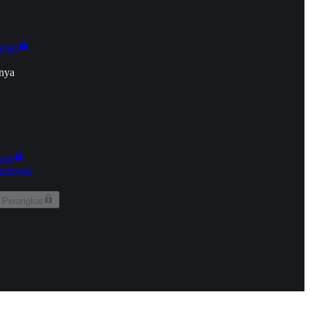
onan
nya
kun
aringan
 Perangkat