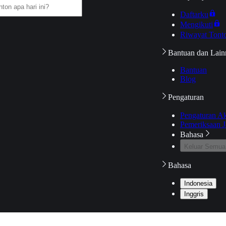
Daftarku
Mengikuti
Riwayat Tont
Bantuan dan Lain
Bantuan
Blog
Pengaturan
Pengaturan A
Pemeriksaan J
Bahasa
Keluar Semua
Bahasa
Indonesia
Inggris