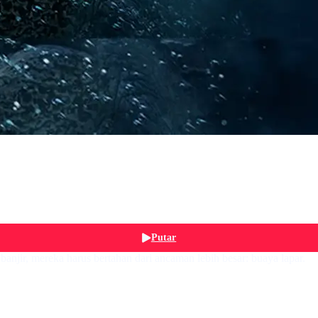
Putar
anjir, mereka harus bertahan dari ancaman lebih besar: buaya lapar.