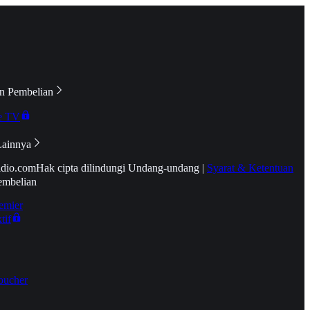
n Pembelian
e TV
Lainnya
idio.com
Hak cipta dilindungi Undang-undang
|
Syarat & Ketentuan
embelian
emier
tif
oucher