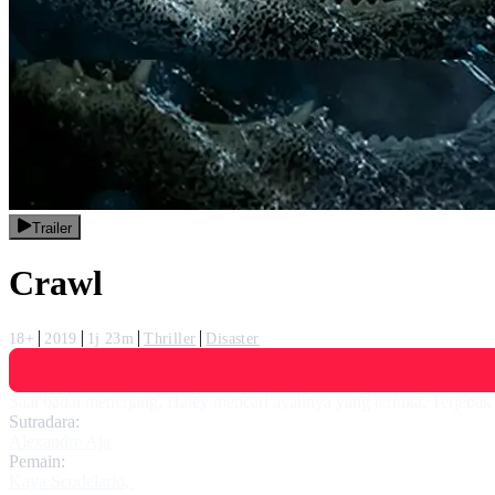
Trailer
Crawl
18+
2019
1j 23m
Thriller
Disaster
Saat badai menerjang, Haley mencari ayahnya yang terluka. Terjebak b
Sutradara:
Alexandre Aja
Pemain:
Kaya Scodelario
,