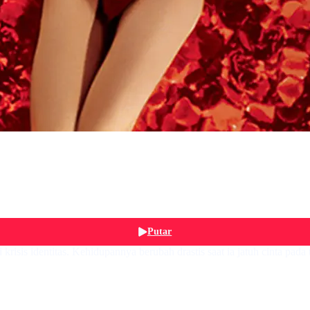
Putar
risis identitas. Kehidupannya berubah drastis saat ia jatuh cinta pada