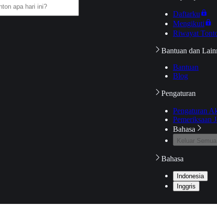
Daftarku
Mengikuti
Riwayat Tont
Bantuan dan Lain
Bantuan
Blog
Pengaturan
Pengaturan A
Pemeriksaan J
Bahasa
Keluar Semua
Bahasa
Indonesia
Inggris