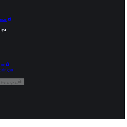
onan
nya
kun
aringan
 Perangkat