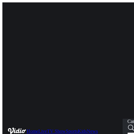
Car
Home
Live
TV Show
Sports
Kids
News