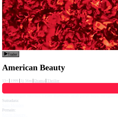
Trailer
American Beauty
13+
1999
1j 56m
Drama
Thriller
Bosan dengan rutinitas, Lester Burnham, ayah paruh baya, mengalami k
Sutradara:
Sam Mendes
Pemain:
Kevin Spacey
,