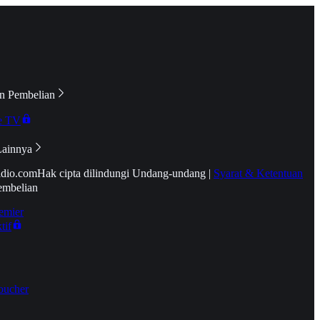
n Pembelian
e TV
Lainnya
idio.com
Hak cipta dilindungi Undang-undang
|
Syarat & Ketentuan
embelian
emier
tif
oucher