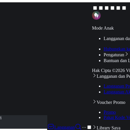
Mode Anak
Langganan da
Hubungkan k
Pengaturan
Bantuan dan 
Hak Cipta ©2026 V
Langganan dan P
Langganan Pr
Langganan Ak
Voucher Promo
Promo
Pakai Kode V
i
Langganan
···
Library Saya