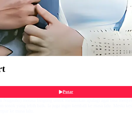
rt
Putar
ti Nugroho) merasa bingung untuk melakukan apalagi agar bisa meny
sok yang lebih baik. Ia juga ingin kembali ke masa lalu. Meski kesal
mpar ke masa lalu.