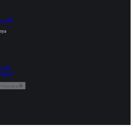
onan
nya
kun
aringan
 Perangkat