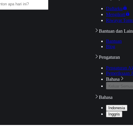
Daftarku
Mengikuti
Riwayat Tont
Bantuan dan Lain
Bantuan
Blog
Pengaturan
Pengaturan A
Pemeriksaan J
Bahasa
Keluar Semua
Bahasa
Indonesia
Inggris