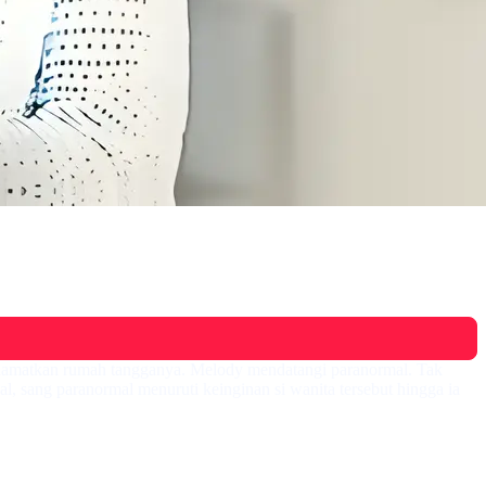
elamatkan rumah tangganya. Melody mendatangi paranormal. Tak
, sang paranormal menuruti keinginan si wanita tersebut hingga ia