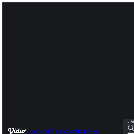
Car
Home
Live
TV Show
Sports
Kids
News