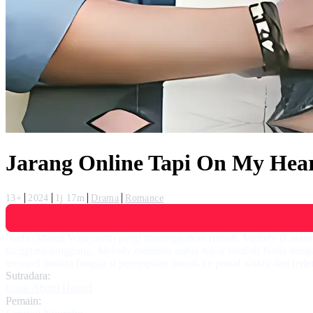
Jarang Online Tapi On My Hea
13+
2024
1j 17m
Drama
Romance
Nada (Masaji Wijayanto) pergi meninggalkan rumah. Melody (Larasa
tanggung-tanggung, Melody meminta untuk tukar tambah Nada dengan so
merapal mantra hingga si perempuan masuk ke portal waktu dan terle
Sutradara:
Lono Abdul Hamid
Pemain: