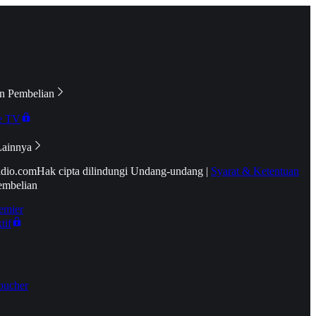
n Pembelian
e TV
Lainnya
idio.com
Hak cipta dilindungi Undang-undang
|
Syarat & Ketentuan
embelian
emier
tif
oucher