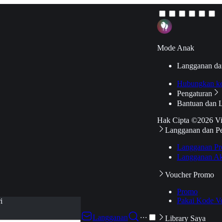
Mode Anak
Langganan da
Hubungkan k
Pengaturan
Bantuan dan 
Hak Cipta ©2026 V
Langganan dan P
Langganan Pr
Langganan Ak
Voucher Promo
Promo
Pakai Kode V
i
Langganan
···
Library Saya