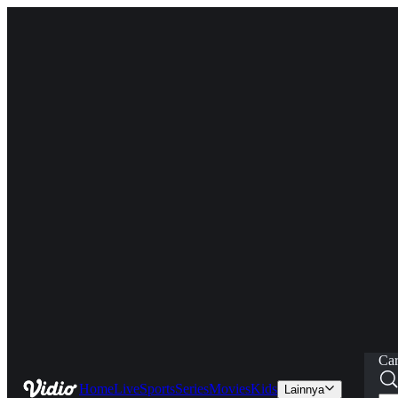
Car
Home
Live
Sports
Series
Movies
Kids
Lainnya