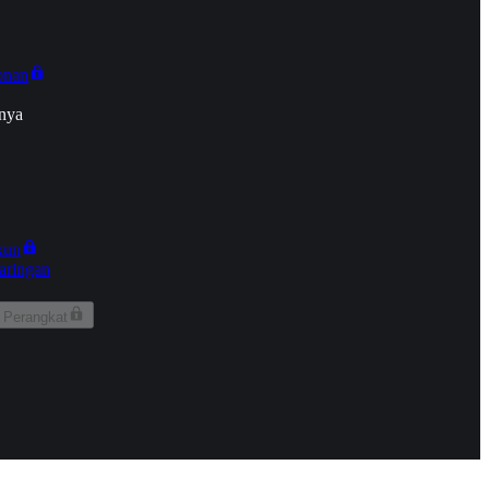
onan
nya
kun
aringan
 Perangkat