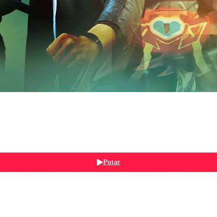
Putar
erfield dari Syndrome. Powerfield tidak boleh jatuh ketangan Syndr