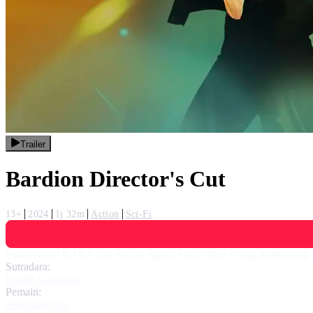
Trailer
Bardion Director's Cut
13+
2024
1j 32m
Action
Sci-Fi
Petualangan BARA dan Byron Sigma Force (BSF) yang melindungi pow
Sutradara:
Randy Gunawan
Pemain:
Sebastian Teti
,