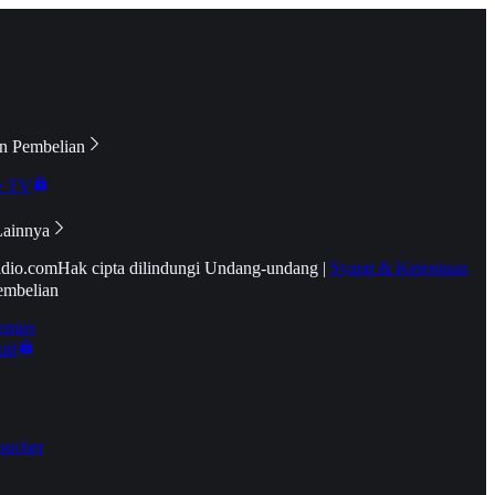
n Pembelian
e TV
Lainnya
idio.com
Hak cipta dilindungi Undang-undang
|
Syarat & Ketentuan
embelian
emier
tif
oucher