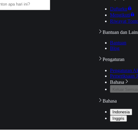
Daftarku
Mengikuti
Riwayat Tont
Bantuan dan Lain
Bantuan
Blog
Pengaturan
Pengaturan A
Pemeriksaan J
Bahasa
Keluar Semua
Bahasa
Indonesia
Inggris