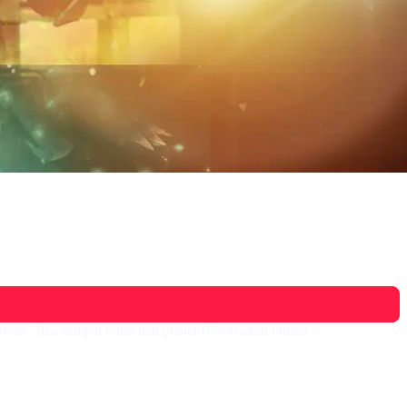
ome. Jika sampai bumi dan planet Byron akan binasa.