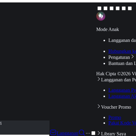
Mode Anak
Langganan da
Hubungkan k
Pengaturan
Bantuan dan 
Hak Cipta ©2026 V
Langganan dan P
Langganan Pr
Langganan Ak
Voucher Promo
Promo
Pakai Kode V
i
Langganan
···
Library Saya